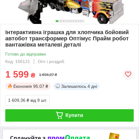
Інтерактивна іграшка для хлопчика бойовий
автобот трансформер Оптімус Прайм робот
вантажівка металеві деталі
Готово до відправки
Код: 156121
Опт і роздріб
1 599
₴
1 694,07 ₴
Економія
95.07 ₴
Залишилось
4 дні
1 609,36 ₴
від 9 шт.
Купити