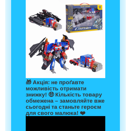
🎁
Акція:
не проґавте
можливість отримати
знижку! 🤑 Кількість товару
обмежена – замовляйте вже
сьогодні та станьте героєм
для свого малюка! ❤️