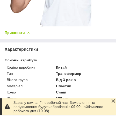
Приховати
Характеристики
Основні атрибути
Країна виробник
Китай
Тип
Трансформер
Вікова група
Від 3 років
Матеріал
Пластик
Колір
Синій
Ширина
130 мм
Зараз у компанії неробочий час. Замовлення та
Довжина
310 мм
повідомлення будуть оброблені з 09:00 найближчого
Висота
250 мм
робочого дня (10.08).