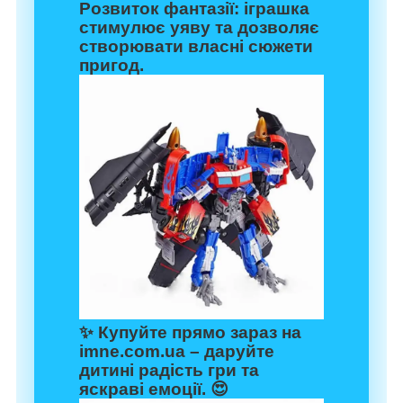
Розвиток фантазії:
іграшка
стимулює уяву та дозволяє
створювати власні сюжети
пригод.
✨ Купуйте прямо зараз на
imne.com.ua
– даруйте
дитині радість гри та
яскраві емоції. 😍