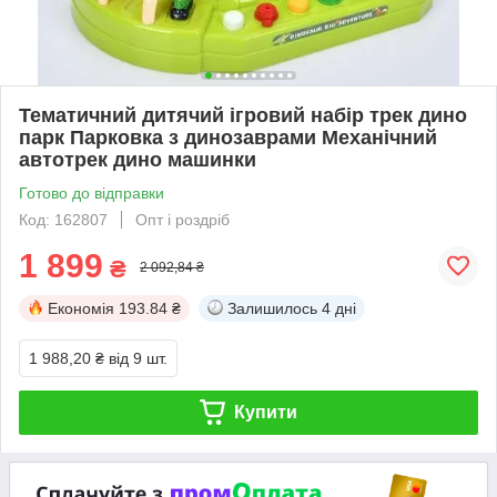
Тематичний дитячий ігровий набір трек дино
парк Парковка з динозаврами Механічний
автотрек дино машинки
Готово до відправки
Код: 162807
Опт і роздріб
1 899
₴
2 092,84 ₴
Економія
193.84 ₴
Залишилось
4 дні
1 988,20 ₴
від 9 шт.
Купити