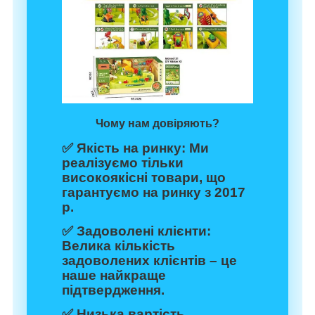
Чому нам довіряють?
✅
Якість на ринку:
Ми
реалізуємо тільки
високоякісні товари, що
гарантуємо на ринку з 2017
р.
✅
Задоволені клієнти:
Велика кількість
задоволених клієнтів – це
наше найкраще
підтвердження.
✅
Низька вартість