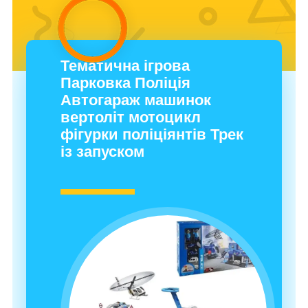
Тематична ігрова
Парковка Поліція
Автогараж машинок
вертоліт мотоцикл
фігурки поліціянтів Трек
із запуском