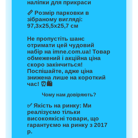
наліпки для прикраси
📏 Розмір парковки в
зібраному вигляді:
97,3х25,5х25,7 см
Не пропустіть шанс
отримати цей чудовий
набір на imne.com.ua! Товар
обмежений і акційна ціна
скоро закінчиться!
Поспішайте, адже ціна
знижена лише на короткий
час! ⏰🛍️
Чому нам довіряють?
✅
Якість на ринку:
Ми
реалізуємо тільки
високоякісні товари, що
гарантуємо на ринку з 2017
р.