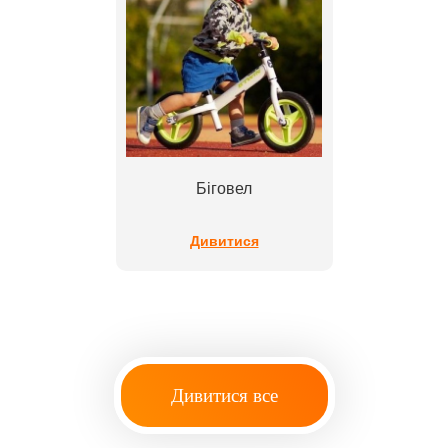
Біговел
Дивитися
Дивитися все