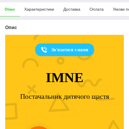
Опис
Характеристики
Доставка
Оплата
Умови п
Опис
Зв'язатися з нами
IMNE
Постачальник дитячого щастя