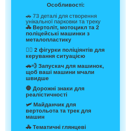
Особливості:
🚗 73 деталі для створення
унікальної парковки та треку
🚓 Вертоліт, мотоцикл та 2
поліцейські машинки з
металопластику
🕵️‍♂️ 2 фігурки поліціянтів для
керування ситуацією
🚗💨 Запускач для машинок,
щоб ваші машини мчали
швидше
🛑 Дорожні знаки для
реалістичності
🛩️ Майданчик для
вертольота та трек для
машин
🚓 Тематичні глянцеві