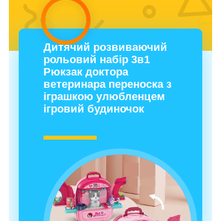
Дитячий розвиваючий
рольовий набір 3в1
Рюкзак доктора
ветеринара переноска з
іграшкою улюбленцем
ігровий будиночок