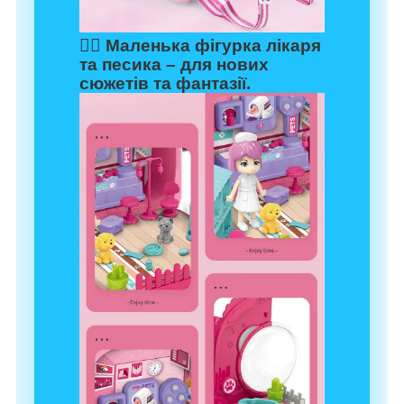
👩‍⚕️
Маленька фігурка лікаря
та песика – для нових
сюжетів та фантазії.