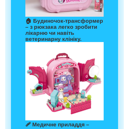
🏠
Будиночок-трансформер
– з рюкзака легко зробити
лікарню чи навіть
ветеринарну клініку.
🩹
Медичне приладдя
–