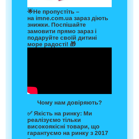
🌟Не пропустіть –
на
imne.com.ua
зараз діють
знижки
. Поспішайте
замовити прямо зараз і
подаруйте своїй дитині
море радості! 🎁
Чому нам довіряють?
✅
Якість на ринку:
Ми
реалізуємо тільки
високоякісні товари, що
гарантуємо на ринку з 2017