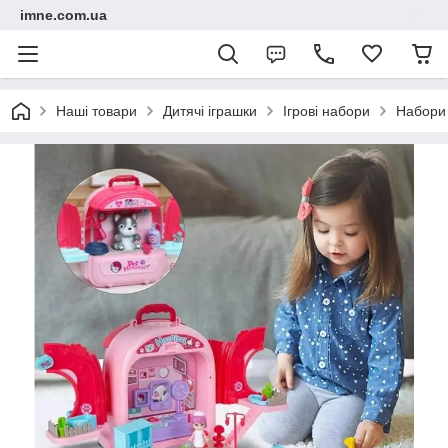
imne.com.ua
Наші товари
Дитячі іграшки
Ігрові набори
Набори 