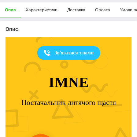
Опис
Характеристики
Доставка
Оплата
Умови п
Опис
Зв'язатися з нами
IMNE
Постачальник дитячого щастя