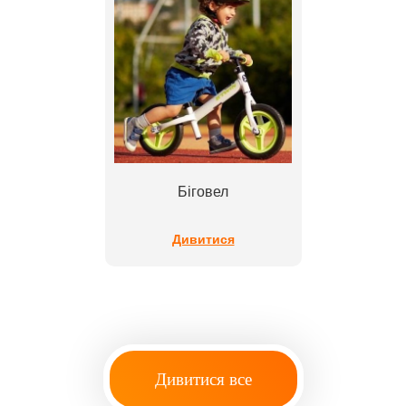
Біговел
Дивитися
Дивитися все