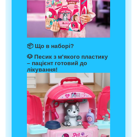
📦
Що в наборі?
🐶
Песик з м'якого пластику
– пацієнт готовий до
лікування!