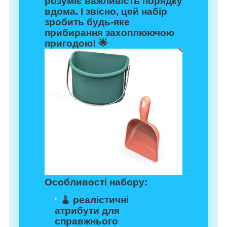
розуміє важливість порядку
вдома. І звісно, цей набір
зробить будь-яке
прибирання захоплюючою
пригодою! 🌟
Особливості набору:
🧹 реалістичні
атрибути для
справжнього