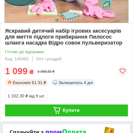
Яскравий дитячий набір ігрових аксесуарів
для миття підлоги прибирання Пилосос
шланга насадка Відро совок пульверизатор
Готово до відправки
Код: 145482
Опт і роздріб
1 099
₴
1 160,31 ₴
Економія
61.31 ₴
Залишилось
4 дні
1 102,30 ₴
від 9 шт.
Купити