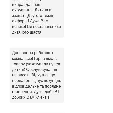
виправдав наші
очікування. Дитина в
захваті! Другого тижня
ейфорія! Дуже Вам
велике! Ви постачальники
дитячого щастя.
Доповнена роботою з
компанією! Гарна якість
товару (заказували пупса
дитині) Обслуговування
на висоті! Відчутно, що
продавець цінує покупців,
відповідальне та порядне
ставлення. Дуже добре! І
добрих Вам клієнтів!