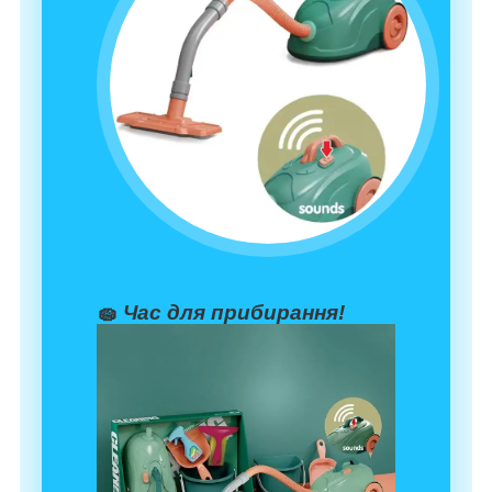
🧽
Час для прибирання!