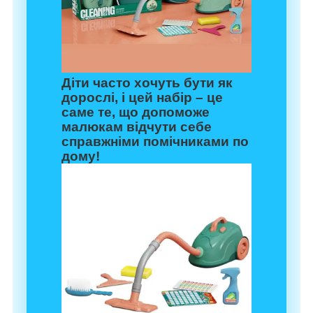
Діти часто хочуть бути як
дорослі, і цей набір – це
саме те, що допоможе
малюкам відчути себе
справжніми помічниками по
дому!