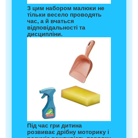
З цим набором малюки не
тільки весело проводять
час, а й вчаться
відповідальності та
дисципліни.
Під час гри дитина
розвиває дрібну моторику і