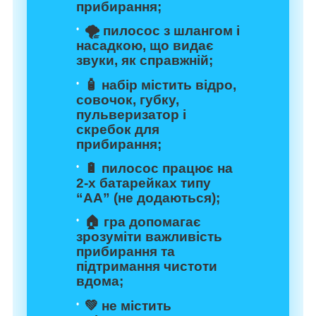
прибирання;
🌪 пилосос з шлангом і
насадкою, що видає
звуки, як справжній;
🧴 набір містить відро,
совочок, губку,
пульверизатор і
скребок для
прибирання;
🔋 пилосос працює на
2-х батарейках типу
“АА” (не додаються);
🏠 гра допомагає
зрозуміти важливість
прибирання та
підтримання чистоти
вдома;
💚 не містить