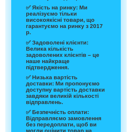
✅
Якість на ринку:
Ми
реалізуємо тільки
високоякісні товари, що
гарантуємо на ринку з 2017
р.
✅
Задоволені клієнти:
Велика кількість
задоволених клієнтів – це
наше найкраще
підтвердження.
✅
Низька вартість
доставки:
Ми пропонуємо
доступну вартість доставки
завдяки великій кількості
відправлень.
✅
Безпечність оплати:
Відправляємо замовлення
без передоплати, щоб ви
могли оцінити товар на