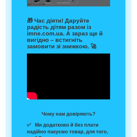
🎁
Час діяти!
Даруйте
радість дітям разом із
imne.com.ua
. А зараз ще й
вигідно – встигніть
замовити зі знижкою. 🚀
Чому нам довіряють?
✅ Ми додатково й без плати
надійно пакуємо товар
, для того,