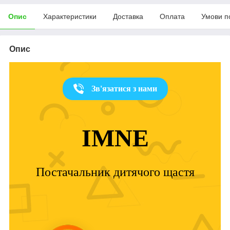
Опис
Характеристики
Доставка
Оплата
Умови п
Опис
Зв'язатися з нами
IMNE
Постачальник дитячого щастя