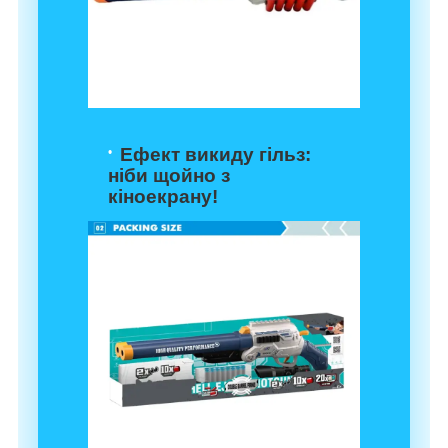
Ефект викиду гільз
:
ніби щойно з
кіноекрану!