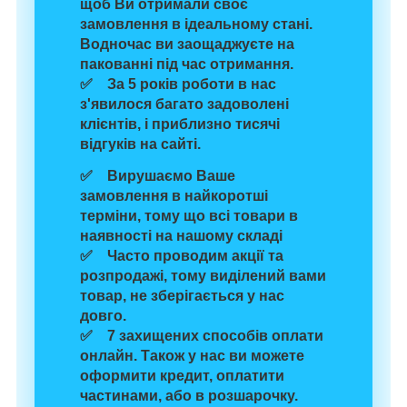
щоб Ви отримали своє
замовлення в ідеальному стані.
Водночас
ви заощаджуєте на
пакованні
під час отримання.
✅ За 5 років роботи в нас
з'явилося багато задоволені
клієнтів, і
приблизно тисячі
відгуків
на сайті.
✅ Вирушаємо Ваше
замовлення
в найкоротші
терміни,
тому що
всі товари в
наявності
на нашому складі
✅ Часто проводим
акції та
розпродажі
, тому виділений вами
товар, не зберігається у нас
довго.
✅
7 захищених способів
оплати
онлайн. Також у нас ви можете
оформити кредит, оплатити
частинами, або в розшарочку.