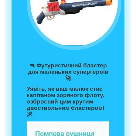
🔫
Футуристичний бластер
для маленьких супергероїв
🚀
Уявіть, як ваш малюк стає
капітаном зоряного флоту,
озброєний цим крутим
двоствольним бластером
!
🌌