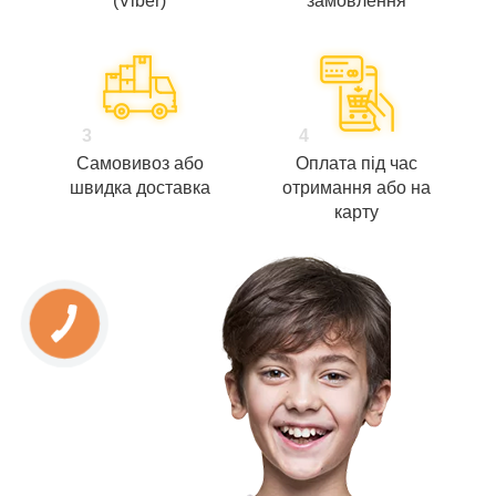
(Viber)
замовлення
3
4
Самовивоз або
Оплата під час
швидка доставка
отримання або на
карту
КНОПКА
ЗВ'ЯЗКУ