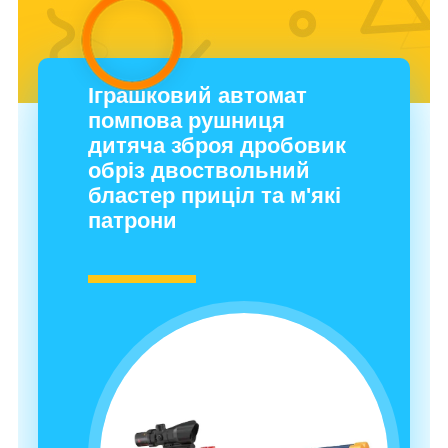
Іграшковий автомат
помпова рушниця
дитяча зброя дробовик
обріз двоствольний
бластер приціл та м'які
патрони