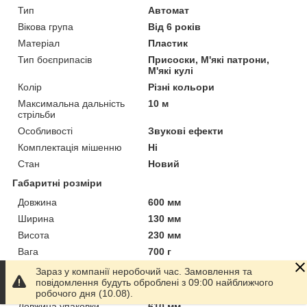
Тип
Автомат
Вікова група
Від 6 років
Матеріал
Пластик
Тип боєприпасів
Присоски, М'які патрони,
М'які кулі
Колір
Різні кольори
Максимальна дальність
10 м
стрільби
Особливості
Звукові ефекти
Комплектація мішенню
Ні
Стан
Новий
Габаритні розміри
Довжина
600 мм
Ширина
130 мм
Висота
230 мм
Вага
700 г
Упаковка
Зараз у компанії неробочий час. Замовлення та
повідомлення будуть оброблені з 09:00 найближчого
Упаковка
Картонна коробка
робочого дня (10.08).
Довжина упаковки
610 мм