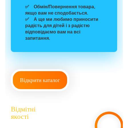
✅
Обмін/Повернення
товара
,
якщо
вам
не сподобається
.
✅ А ще
ми любимо
приносити
радість для
дітей
і з радістю
відповідаємо вам на всі
запитання.
Відкрити каталог
Відмітні
якості