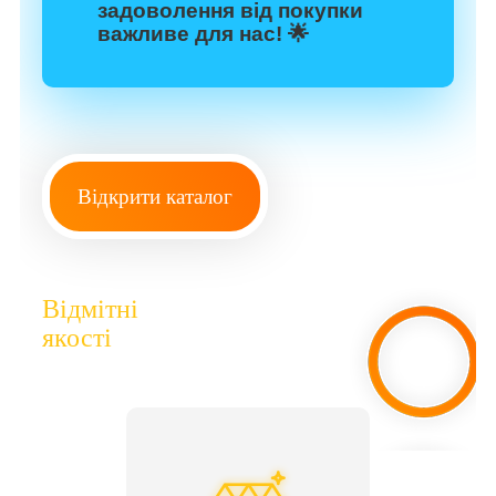
задоволення від покупки
важливе для нас! 🌟
Відкрити каталог
Відмітні
якості