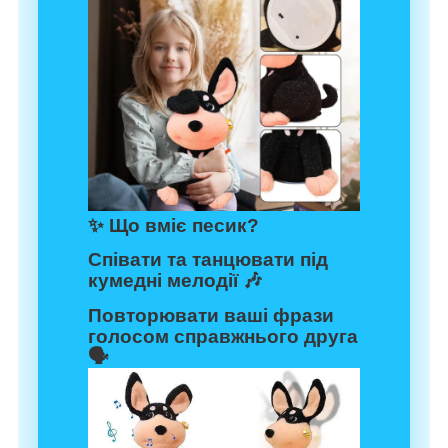
✨
Що вміє песик?
Співати та танцювати під
кумедні мелодії 🎶
Повторювати ваші фрази
голосом справжнього друга
🗣️