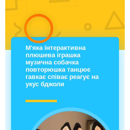
М'яка інтерактивна
плюшева іграшка
музична собачка
повторюшка танцює
гавкає співає реагує на
укус бджоли