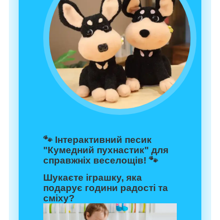
🐾
Інтерактивний песик
"Кумедний пухнастик" для
справжніх веселощів!
🐾
Шукаєте іграшку, яка
подарує години радості та
сміху?