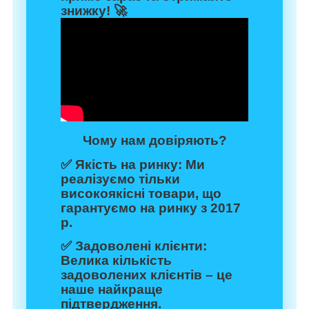
знижку
! 🚀
Чому нам довіряють?
✅
Якість на ринку:
Ми
реалізуємо тільки
високоякісні товари, що
гарантуємо на ринку з 2017
р.
✅
Задоволені клієнти:
Велика кількість
задоволених клієнтів – це
наше найкраще
підтвердження.