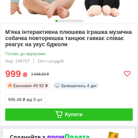
М'яка інтерактивна плюшева іграшка музична
собачка повторюшка танцює гавкає співає
реагує на укус бджоли
Готово до відправки
Код: 148767
Опт і роздріб
999
₴
1 048,92 ₴
Економія
49.92 ₴
Залишилось
4 дні
996,48 ₴
від 9 шт.
Купити