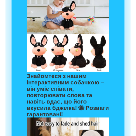
Знайомтеся з нашим
інтерактивним собачкою –
він уміє співати,
повторювати слова та
навіть вдає, що його
вкусила бджілка! 🐝 Розваги
гарантовані!