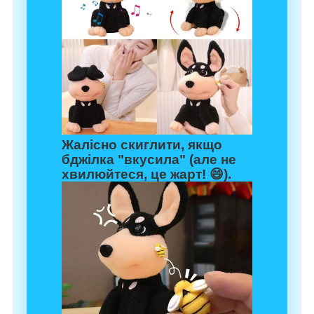
Жалісно скиглити, якщо
бджілка "вкусила" (але не
хвилюйтеся, це жарт! 😄).