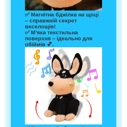
✅ Магнітна бджілка на щоці
– справжній секрет
веселощів!
✅ М’яка текстильна
поверхня – ідеально для
обіймів 💕.