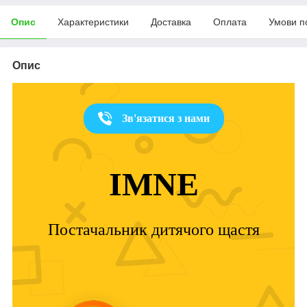
Опис
Характеристики
Доставка
Оплата
Умови п
Опис
Зв'язатися з нами
IMNE
Постачальник дитячого щастя