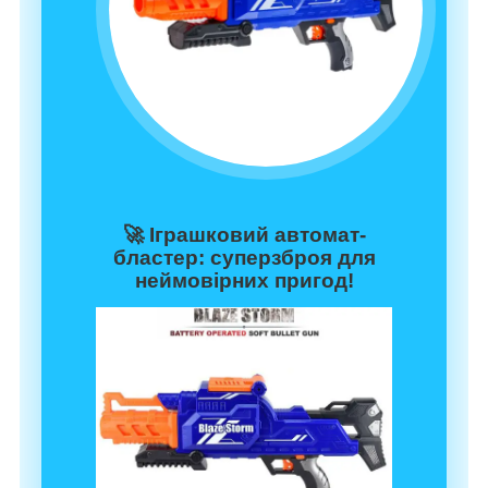
🚀
Іграшковий автомат-
бластер: суперзброя для
неймовірних пригод!