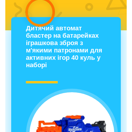
Дитячий автомат
бластер на батарейках
іграшкова зброя з
м'якими патронами для
активних ігор 40 куль у
наборі