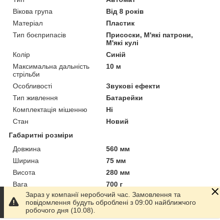
Вікова група
Від 8 років
Матеріал
Пластик
Тип боєприпасів
Присоски, М'які патрони,
М'які кулі
Колір
Синій
Максимальна дальність
10 м
стрільби
Особливості
Звукові ефекти
Тип живлення
Батарейки
Комплектація мішенню
Ні
Стан
Новий
Габаритні розміри
Довжина
560 мм
Ширина
75 мм
Висота
280 мм
Вага
700 г
Зараз у компанії неробочий час. Замовлення та
Упаковка
повідомлення будуть оброблені з 09:00 найближчого
робочого дня (10.08).
Упаковка
Картонна коробка