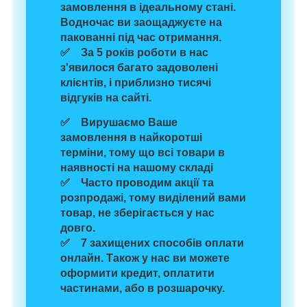
замовлення в ідеальному стані.
Водночас
ви заощаджуєте на
пакованні
під час отримання.
✅ За 5 років роботи в нас
з'явилося багато задоволені
клієнтів, і
приблизно тисячі
відгуків
на сайті.
✅ Вирушаємо Ваше
замовлення
в найкоротші
терміни,
тому що
всі товари в
наявності
на нашому складі
✅ Часто проводим
акції та
розпродажі
, тому виділений вами
товар, не зберігається у нас
довго.
✅
7 захищених способів
оплати
онлайн. Також у нас ви можете
оформити кредит, оплатити
частинами, або в розшарочку.