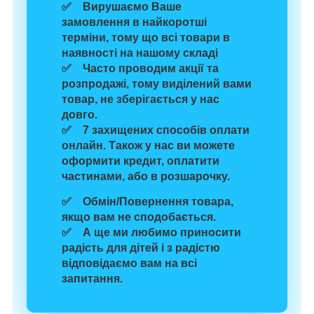
✅ Вирушаємо Ваше
замовлення
в найкоротші
терміни,
тому що
всі товари в
наявності
на нашому складі
✅ Часто проводим
акції та
розпродажі
, тому виділений вами
товар, не зберігається у нас
довго.
✅
7 захищених способів
оплати
онлайн. Також у нас ви можете
оформити кредит, оплатити
частинами, або в розшарочку.
✅
Обмін/Повернення
товара
,
якщо
вам
не сподобається
.
✅ А ще
ми любимо
приносити
радість для
дітей
і з радістю
відповідаємо вам на всі
запитання.