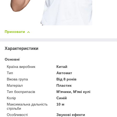
Приховати
Характеристики
Основні
Країна виробник
Китай
Тип
Автомат
Вікова група
Від 8 років
Матеріал
Пластик
Тип боєприпасів
М'ячики, М'які кулі
Колір
Синій
Максимальна дальність
10 м
стрільби
Особливості
Звукові ефекти