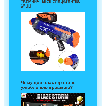
таємничі місії спецагентів.
🌌🕵️‍♂️
Чому цей бластер стане
улюбленою іграшкою?