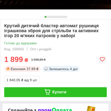
Крутий дитячий бластер автомат рушниця
іграшкова зброя для стрільби та активних
ігор 20 м'яких патронів у наборі
Готово до відправки
Код: 160042
Опт і роздріб
1 899
₴
1 936,89 ₴
Економія
37.89 ₴
Залишилось
4 дні
1 840,05 ₴
від 9 шт.
Купити