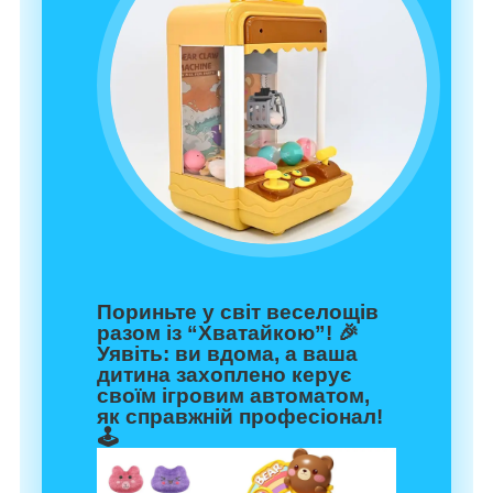
Пориньте у світ веселощів
разом із “Хватайкою”! 🎉
Уявіть: ви вдома, а ваша
дитина захоплено керує
своїм ігровим автоматом,
як справжній професіонал!
🕹️