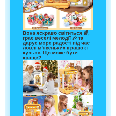
Вона яскраво світиться 🌈,
грає веселі мелодії 🎶 та
дарує море радості під час
ловлі м’якеньких іграшок і
кульок. Що може бути
краще?