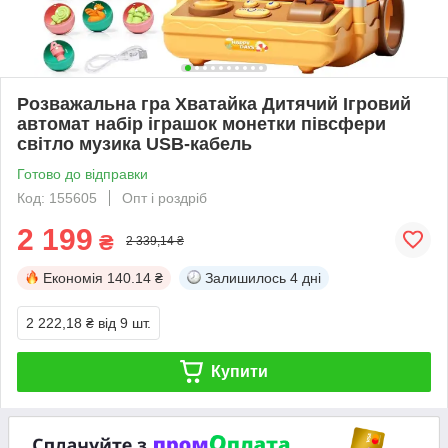
Розважальна гра Хватайка Дитячий Ігровий
автомат набір іграшок монетки півсфери
світло музика USB-кабель
Готово до відправки
Код: 155605
Опт і роздріб
2 199
₴
2 339,14 ₴
Економія
140.14 ₴
Залишилось
4 дні
2 222,18 ₴
від 9 шт.
Купити