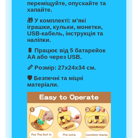
переміщуйте, опускайте та
хапайте.
🎁 У комплекті: м’які
іграшки, кульки, монетки,
USB-кабель, інструкція та
наліпки.
🔋 Працює від 5 батарейок
AA або через USB.
📏 Розмір: 27х24х34 см.
🛡️ Безпечні та міцні
матеріали.