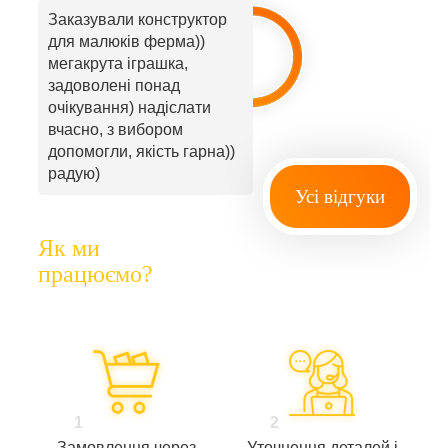
Заказували конструктор
для малюків ферма))
мегакрута іграшка,
задоволені понад
очікування) надіслати
вчасно, з вибором
допомогли, якість гарна))
радую)
Усі відгуки
Як ми
працюємо?
1
2
Замовлення через
Уточнення деталей і