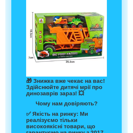
🎁
Знижка вже чекає на вас!
Здійснюйте дитячі мрії про
динозаврів зараз! 💥
Чому нам довіряють?
✅
Якість на ринку:
Ми
реалізуємо тільки
високоякісні товари, що
гарантуємо на ринку з 2017