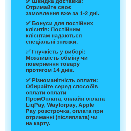
✅
Швидка доставка:
Отримайте своє
замовлення вже за 1-2 дні.
✅
Бонуси для постійних
клієнтів:
Постійним
клієнтам надаються
спеціальні знижки.
✅
Гнучкість у виборі:
Можливість обміну чи
повернення товару
протягом 14 днів.
✅
Різноманітність оплати:
Обирайте серед способів
оплати оплати –
ПромОплата, онлайн оплата
LiqPay, Wayforpay, Apple
Pay розстрочка, оплата при
отриманні (післяплата) чи
на карту.