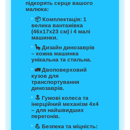
підкорять серце вашого
малюка:
📦
Комплектація:
1
велика вантажівка
(46х17х23 см) і 4 малі
машинки.
🦕
Дизайн динозаврів
– кожна машинка
унікальна та стильна.
🚛
Двоповерховий
кузов
для
транспортування
динозаврів.
🔝
Гумові колеса та
інерційний механізм 4х4
– для найшвидших
перегонів.
💪
Безпека та міцність: