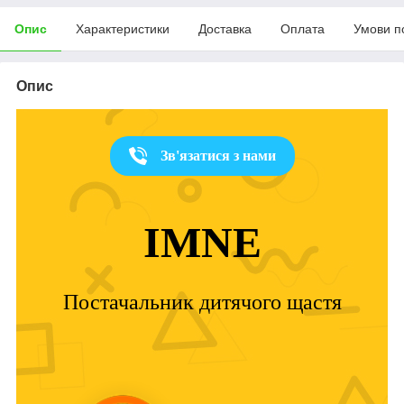
Опис
Характеристики
Доставка
Оплата
Умови п
Опис
Зв'язатися з нами
IMNE
Постачальник дитячого щастя