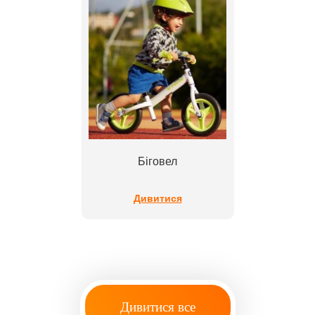
Біговел
Дивитися
Дивитися все