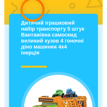
Дитячий іграшковий
набір транспорту 5 штук
Вантажівка самоскид
великий кузов 4 гоночні
діно машинки 4х4
інерція