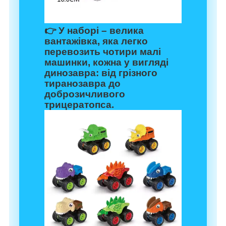
👉 У наборі – велика
вантажівка, яка легко
перевозить чотири малі
машинки, кожна у вигляді
динозавра: від грізного
тиранозавра до
доброзичливого
трицератопса.