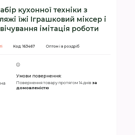
абір кухонної техніки з
яжі їжі Іграшковий міксер і
вічування імітація роботи
ті
Код:
163467
Оптом і в роздріб
повернення товару протягом 14 днів
за
 на
домовленістю