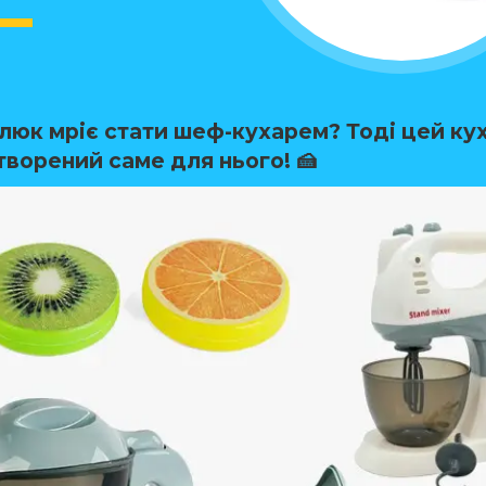
люк мріє стати шеф-кухарем? Тоді цей ку
творений саме для нього! 🍰