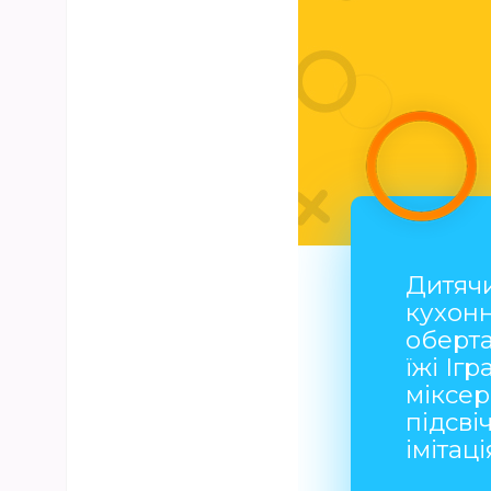
Дитяч
кухонн
оберт
їжі Іг
міксер
підсві
імітац