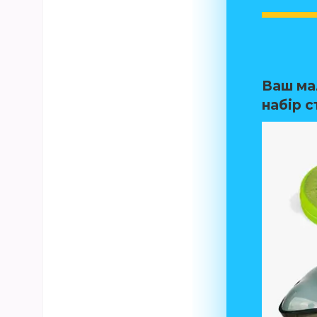
Ваш ма
набір с