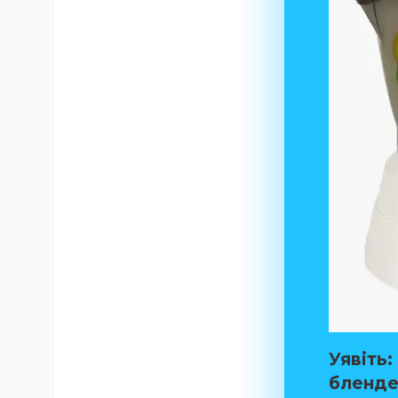
Уявіть:
блендер