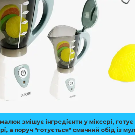
 малюк змішує інгредієнти у міксері, готує 
і, а поруч "готується" смачний обід із му