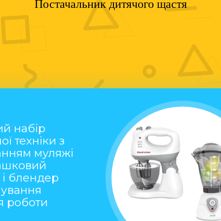
Постачальник дитячого щастя
ий набір
ої техніки з
анням муляжі
рашковий
 і блендер
чування
ія роботи