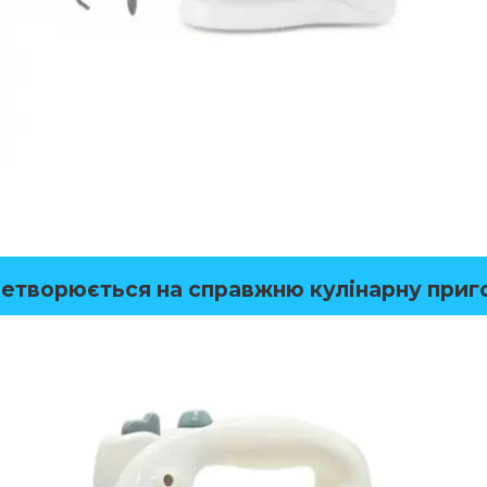
ретворюється на справжню кулінарну приг