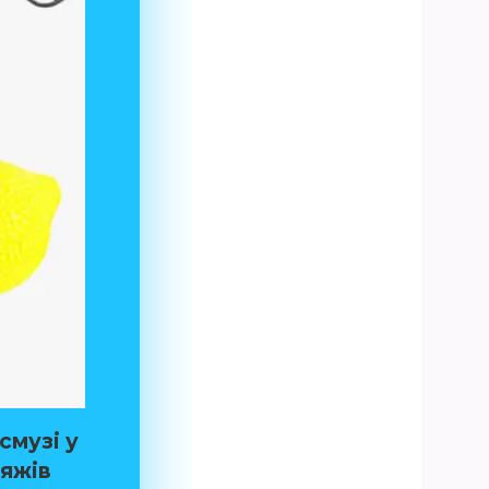
смузі у
ляжів