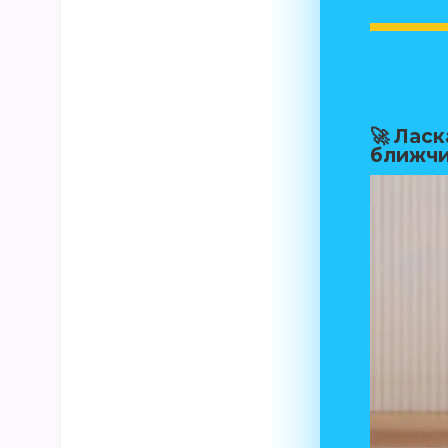
🚀 Лас
ближчи