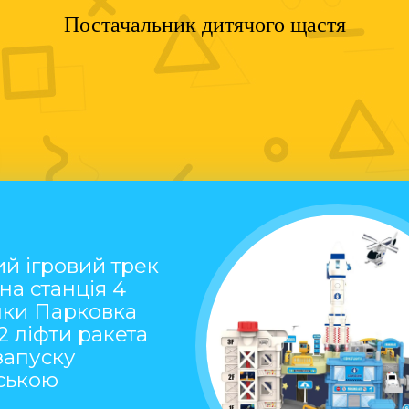
Постачальник дитячого щастя
й ігровий трек
на станція 4
ки Парковка
2 ліфти ракета
запуску
ською