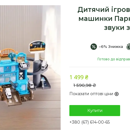
Дитячий ігров
машинки Парк
звуки 
–6%
Готово до відпра
1 499 ₴
1 590,98 ₴
Показати оптові ціни
Купити
+380 (67) 614-00-65