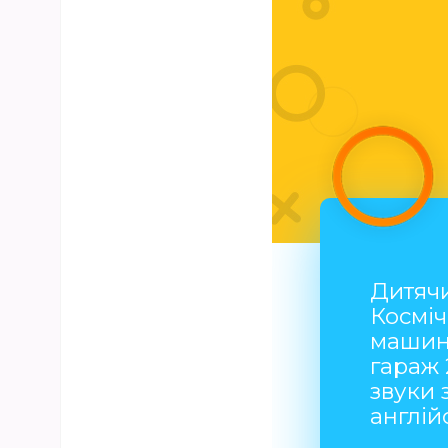
Дитячи
Косміч
машин
гараж 
звуки 
англій