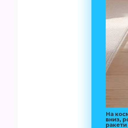
На косм
вниз, 
ракети 