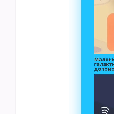
Малень
галакт
допомо