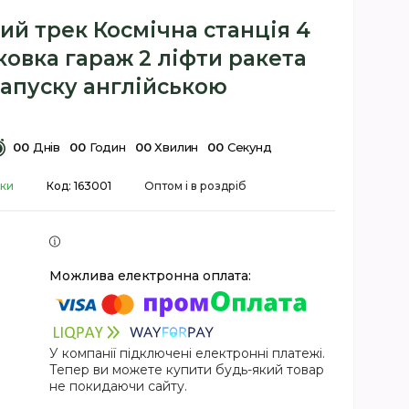
ий трек Космічна станція 4
овка гараж 2 ліфти ракета
запуску англійською
0
0
Днів
0
0
Годин
0
0
Хвилин
0
0
Секунд
вки
Код:
163001
Оптом і в роздріб
У компанії підключені електронні платежі.
Тепер ви можете купити будь-який товар
не покидаючи сайту.