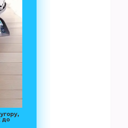
 угору,
х до