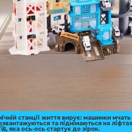
ічній станції життя вирує: машинки мчать
розвантажуються та піднімаються на ліфта
🚀, яка ось-ось стартує до зірок.