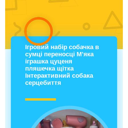
Ігровий набір собачка в
сумці переносці М’яка
іграшка цуценя
пляшечка щітка
Інтерактивний собака
серцебиття