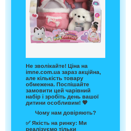
Не зволікайте! Ціна на
imne.com.ua зараз акційна,
але кількість товару
обмежена. Поспішайте
замовити цей чарівний
набір і зробіть день вашої
дитини особливим! 💖
Чому нам довіряють?
✅
Якість на ринку:
Ми
реалізуємо тільки