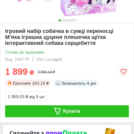
Ігровий набір собачка в сумці переносці
М’яка іграшка цуценя пляшечка щітка
Інтерактивний собака серцебиття
Готово до відправки
Код: 156778
Опт і роздріб
1 899
₴
2 062,14 ₴
Економія
163.14 ₴
Залишилось
4 дні
1 959,03 ₴
від 9 шт.
Купити