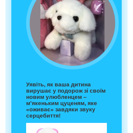
Уявіть, як ваша дитина
вирушає у подорож зі своїм
новим улюбленцем –
м'якеньким цуценям, яке
«оживає» завдяки звуку
серцебиття!