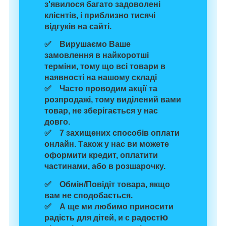
з'явилося багато задоволені
клієнтів, і
приблизно тисячі
відгуків
на сайті.
✅ Вирушаємо Ваше
замовлення
в найкоротші
терміни,
тому що
всі товари в
наявності
на нашому складі
✅ Часто проводим
акції та
розпродажі
, тому виділений вами
товар, не зберігається у нас
довго.
✅
7 захищених способів
оплати
онлайн. Також у нас ви можете
оформити кредит, оплатити
частинами, або в розшарочку.
✅
Обмін/Повідіт
товара
, якщо
вам
не сподобається
.
✅ А ще
ми любимо
приносити
ю
радість для
дітей
, и с радост