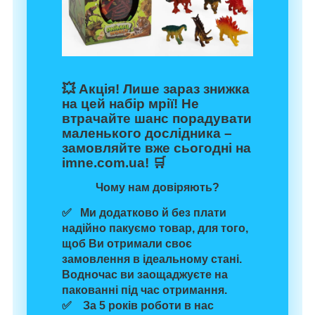
💥
Акція!
Лише зараз знижка
на цей набір мрії! Не
втрачайте шанс порадувати
маленького дослідника –
замовляйте вже сьогодні на
imne.com.ua
! 🛒
Чому нам довіряють?
✅ Ми додатково й без плати
надійно пакуємо товар
, для того,
щоб Ви отримали своє
замовлення в ідеальному стані.
Водночас
ви заощаджуєте на
пакованні
під час отримання.
✅ За 5 років роботи в нас