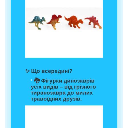
✨
Що всередині?
🐉 Фігурки динозаврів
усіх видів – від грізного
тиранозавра до милих
травоїдних друзів.