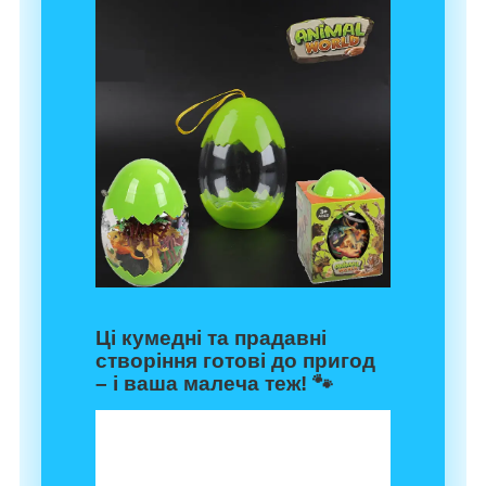
Ці кумедні та прадавні
створіння готові до пригод
– і ваша малеча теж! 🐾