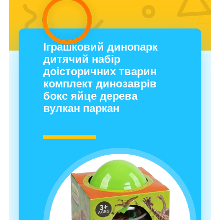
Іграшковий динопарк
дитячий набір
доісторичних тварин
комплект динозаврів
бокс яйце дерева
вулкан паркан