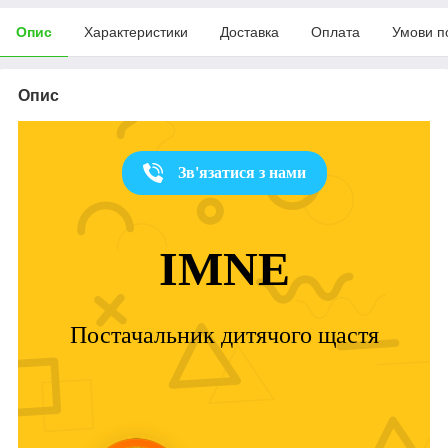
Опис
Характеристики
Доставка
Оплата
Умови п
Опис
Зв'язатися з нами
IMNE
Постачальник дитячого щастя