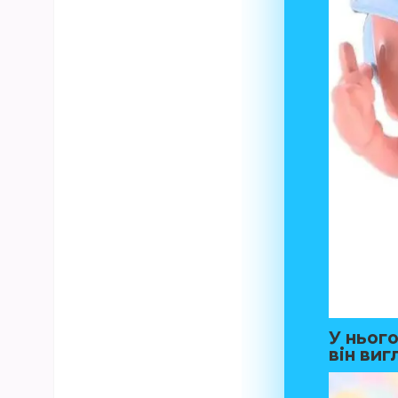
У нього
він виг