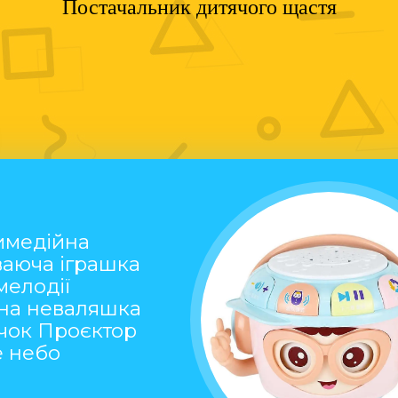
Постачальник дитячого щастя
имедійна
ваюча іграшка
мелодії
на неваляшка
чок Проєктор
е небо