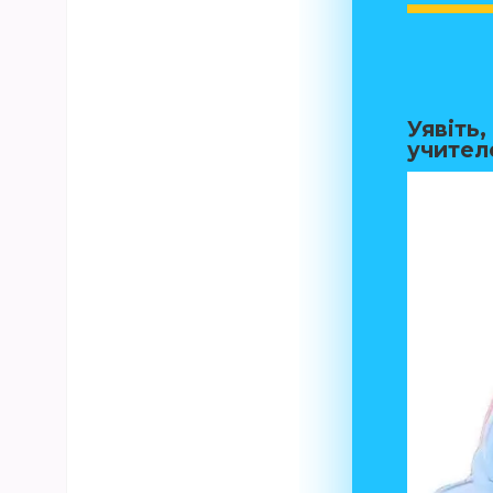
Уявіть
учител