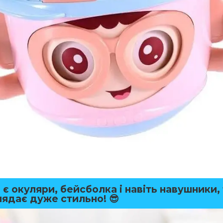
 є окуляри, бейсболка і навіть навушники,
лядає дуже стильно! 😎