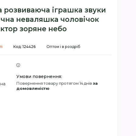
 розвиваюча іграшка звуки
ична неваляшка чоловічок
ктор зоряне небо
ті
Код:
124426
Оптом і в роздріб
повернення товару протягом 14 днів
за
 на
домовленістю