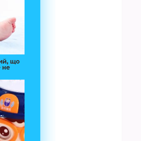
ий, що
 не