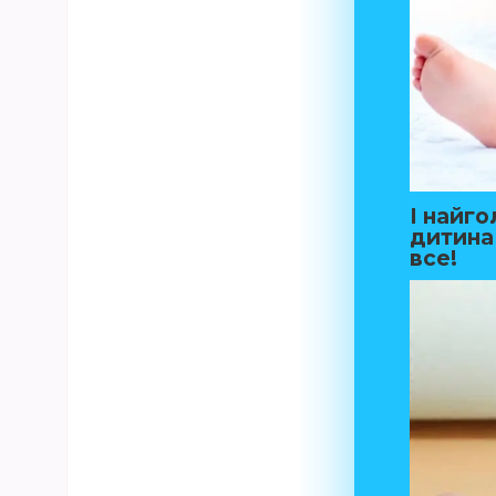
І найго
дитина 
все!