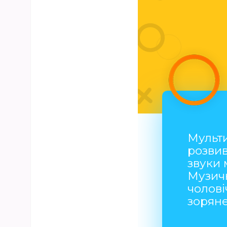
Мульт
розви
звуки 
Музич
чолові
зорян