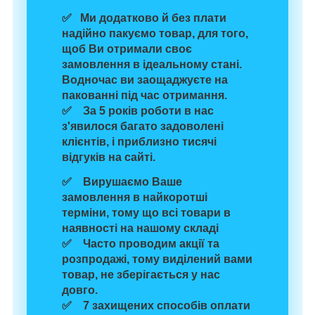
✅ Ми додатково й без плати
надійно пакуємо товар
, для того,
щоб Ви отримали своє
замовлення в ідеальному стані.
Водночас
ви заощаджуєте на
пакованні
під час отримання.
✅ За 5 років роботи в нас
з'явилося багато задоволені
клієнтів, і
приблизно тисячі
відгуків
на сайті.
✅ Вирушаємо Ваше
замовлення
в найкоротші
терміни,
тому що
всі товари в
наявності
на нашому складі
✅ Часто проводим
акції та
розпродажі
, тому виділений вами
товар, не зберігається у нас
довго.
✅
7 захищених способів
оплати