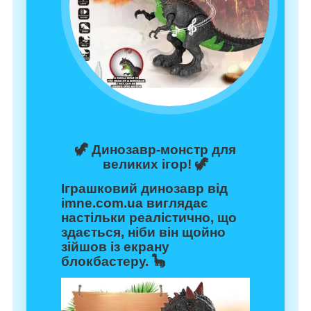
🦖
Динозавр-монстр для
великих ігор!
🦖
Іграшковий динозавр від
imne.com.ua
виглядає
настільки реалістично, що
здається, ніби він щойно
зійшов із екрану
блокбастеру. 🦕