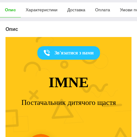
Опис
Характеристики
Доставка
Оплата
Умови п
Опис
Зв'язатися з нами
IMNE
Постачальник дитячого щастя