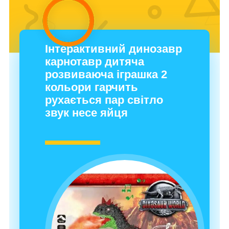
Інтерактивний динозавр
карнотавр дитяча
розвиваюча іграшка 2
кольори гарчить
рухається пар світло
звук несе яйця