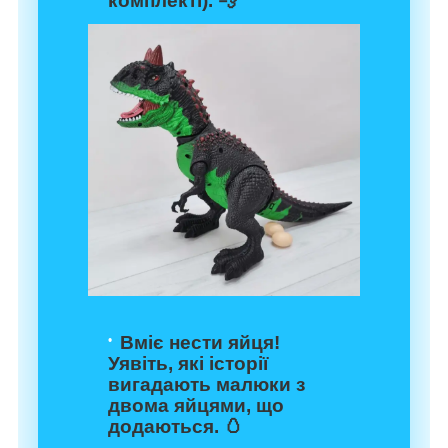
комплекті). 💨
Вміє нести яйця!
Уявіть, які історії
вигадають малюки з
двома яйцями, що
додаються. 🥚