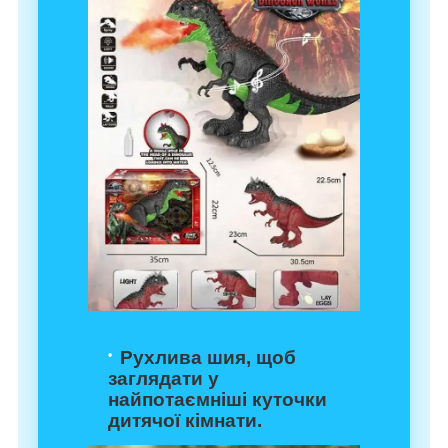
Рухлива шия, щоб
заглядати у
найпотаємніші куточки
дитячої кімнати.