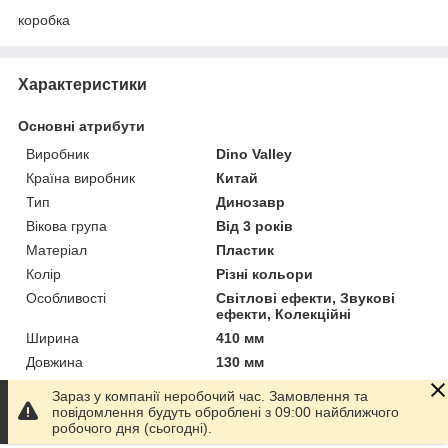
коробка
Характеристики
Основні атрибути
Виробник
Dino Valley
Країна виробник
Китай
Тип
Динозавр
Вікова група
Від 3 років
Матеріал
Пластик
Колір
Різні кольори
Особливості
Світлові ефекти, Звукові
ефекти, Колекційні
Ширина
410 мм
Довжина
130 мм
Висота
280 мм
Зараз у компанії неробочий час. Замовлення та
Вага
500 г
повідомлення будуть оброблені з 09:00 найближчого
робочого дня (сьогодні).
Тип живлення
Батарейки