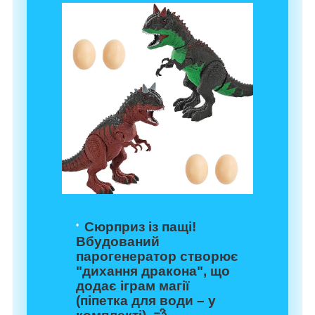
Сюрприз із пащі!
Вбудований
парогенератор створює
"дихання дракона", що
додає іграм магії
(піпетка для води – у