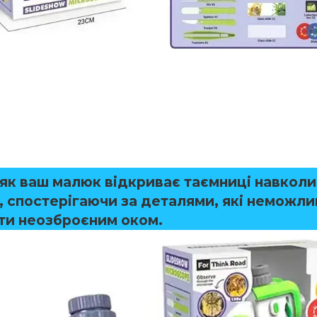
, як ваш малюк відкриває таємниці навкол
, спостерігаючи за деталями, які неможл
ти неозброєним оком.