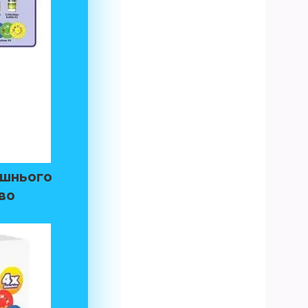
ишнього
иво