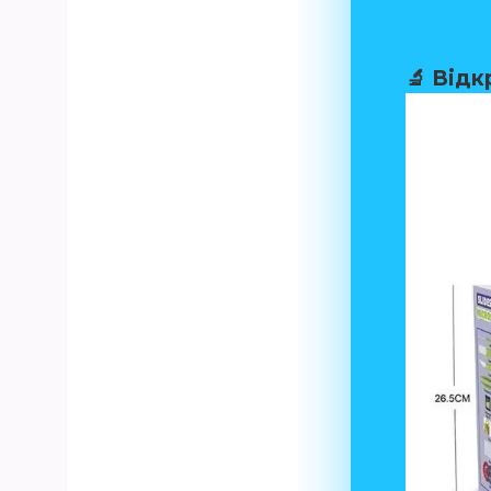
🔬
Відк