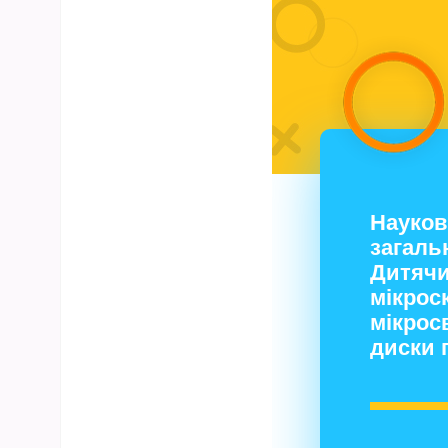
Науков
загаль
Дитячи
мікрос
мікросв
диски 