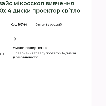
вайс мікроскоп вивчення
00х 4 диски проектор світло
ті
Код:
166144
Оптом і в роздріб
повернення товару протягом 14 днів
за
 на
домовленістю