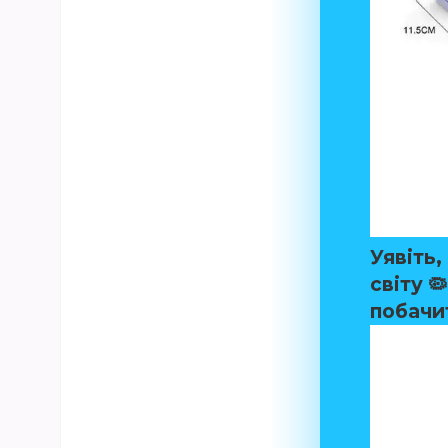
Уявіть
світу 
побачи