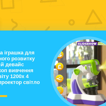
а іграшка для
ного розвитку
й девайс
коп вивчення
іту 1200х 4
проектор світло