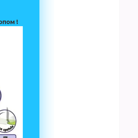
опом !