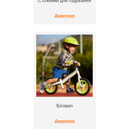
Стільчики для годування
Дивитися
Біговел
Дивитися