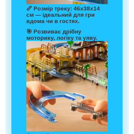
📏
Розмір треку:
46х38х14
см — ідеальний для гри
вдома чи в гостях.
🎯 Розвиває дрібну
моторику, логіку та уяву.