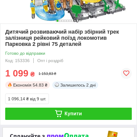
Дитячий розвиваючий набір збірний трек
залізниця рейковий поїзд локомотив
Парковка 2 рівні 75 деталей
Готово до відправки
Код: 153336
Опт і роздріб
1 099
₴
1 153,83 ₴
Економія
54.83 ₴
Залишилось
2 дні
1 096,14 ₴
від 9 шт.
Купити