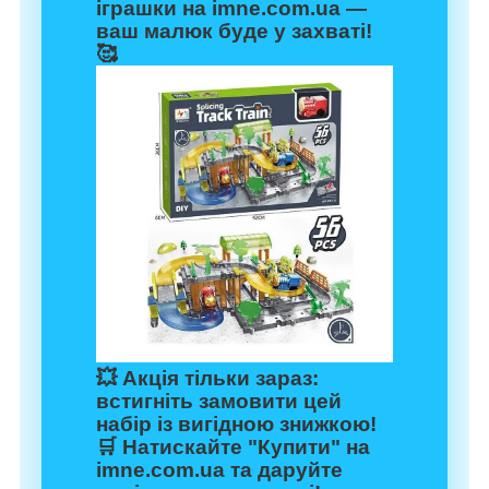
іграшки на
imne.com.ua
—
ваш малюк буде у захваті!
🥰
💥
Акція тільки зараз
:
встигніть замовити цей
набір із вигідною знижкою!
🛒
Натискайте "Купити" на
imne.com.ua та даруйте