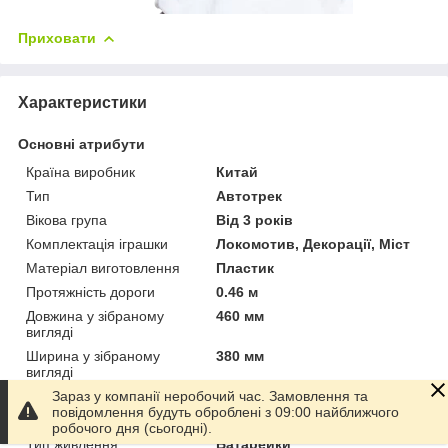
Приховати
Характеристики
Основні атрибути
Країна виробник
Китай
Тип
Автотрек
Вікова група
Від 3 років
Комплектація іграшки
Локомотив, Декорації, Міст
Матеріал виготовлення
Пластик
Протяжність дороги
0.46 м
Довжина у зібраному
460 мм
вигляді
Ширина у зібраному
380 мм
вигляді
Висота у зібраному вигляді
140 мм
Зараз у компанії неробочий час. Замовлення та
повідомлення будуть оброблені з 09:00 найближчого
Колір
Різні кольори
робочого дня (сьогодні).
Тип живлення
Батарейки