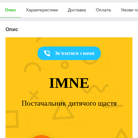
Опис
Характеристики
Доставка
Оплата
Умови п
Опис
Зв'язатися з нами
IMNE
Постачальник дитячого щастя