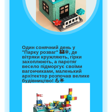
Один сонячний день у
"Парку розваг" 🏰🌞, де
вітряки кружляють, гірки
захоплюють, а паротяг
весело підморгує своїми
вагончиками, маленький
архітектор розпочав велике
будівництво! 💪🌟