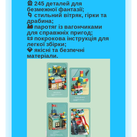
🎡 245 деталей для
безмежної фантазії;
🌀 стильний вітряк, гірки та
драбина;
🚂 паротяг із вагончиками
для справжніх пригод;
📜 покрокова інструкція для
легкої збірки;
💎 якісні та безпечні
матеріали.