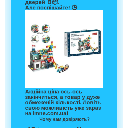
дверей 🚪📦.
Але поспішайте! 🕒
Акційна ціна ось-ось
закінчиться, а товар у дуже
обмеженій кількості. Ловіть
свою можливість уже зараз
на imne.com.ua!
Чому нам довіряють?