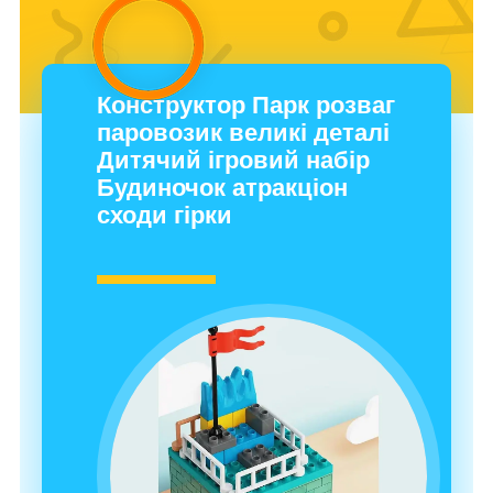
Конструктор Парк розваг
паровозик великі деталі
Дитячий ігровий набір
Будиночок атракціон
сходи гірки