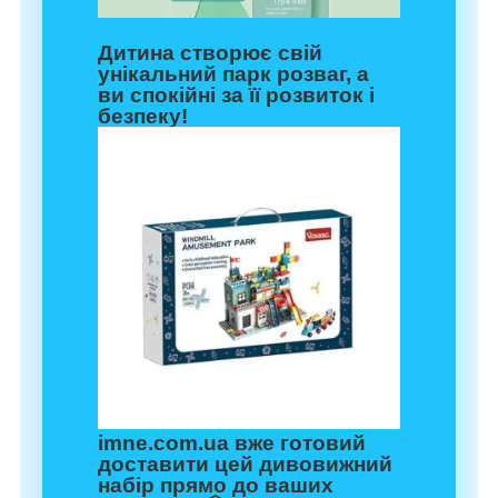
Дитина створює свій
унікальний парк розваг, а
ви спокійні за її розвиток і
безпеку!
imne.com.ua вже готовий
доставити цей дивовижний
набір прямо до ваших