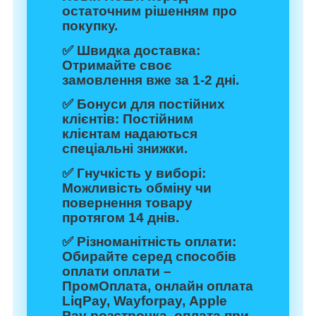
остаточним рішенням про
покупку.
✅
Швидка доставка:
Отримайте своє
замовлення вже за 1-2 дні.
✅
Бонуси для постійних
клієнтів:
Постійним
клієнтам надаються
спеціальні знижки.
✅
Гнучкість у виборі:
Можливість обміну чи
повернення товару
протягом 14 днів.
✅
Різноманітність оплати:
Обирайте серед способів
оплати оплати –
ПромОплата, онлайн оплата
LiqPay, Wayforpay, Apple
Pay розстрочка, оплата при