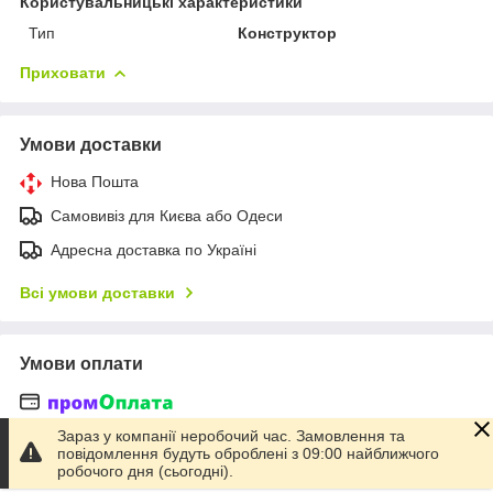
Користувальницькі характеристики
Тип
Конструктор
Приховати
Умови доставки
Нова Пошта
Самовивіз для Києва або Одеси
Адресна доставка по Україні
Всі умови доставки
Умови оплати
Ви отримаєте замовлення
Зараз у компанії неробочий час. Замовлення та
або гроші повернуться на вашу картку
повідомлення будуть оброблені з 09:00 найближчого
робочого дня (сьогодні).
Детальніше