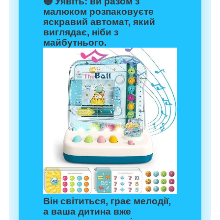
🔵 Уявіть: ви разом з
малюком розпаковуєте
яскравий автомат, який
виглядає, ніби з
майбутнього.
Він світиться, грає мелодії,
а ваша дитина вже