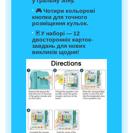
у гральну зону.
🎮 Чотири кольорові
кнопки для точного
розміщення кульок.
🃏 У наборі — 12
двосторонніх карток-
завдань для нових
викликів щодня!