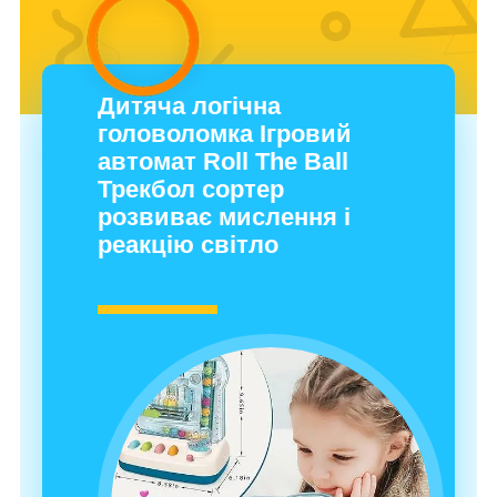
Дитяча логічна
головоломка Ігровий
автомат Roll The Ball
Трекбол сортер
розвиває мислення і
реакцію світло