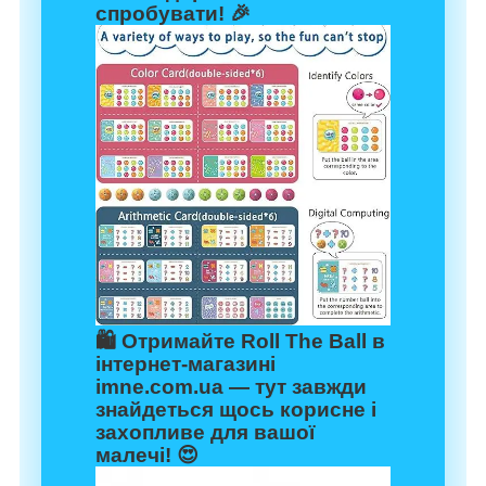
спробувати! 🎉
🛍️ Отримайте Roll The Ball в
інтернет-магазині
imne.com.ua
— тут завжди
знайдеться щось корисне і
захопливе для вашої
малечі! 😍