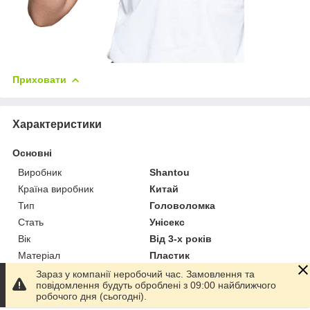
Приховати
Характеристики
Основні
Виробник
Shantou
Країна виробник
Китай
Тип
Головоломка
Стать
Унісекс
Вік
Від 3-х років
Матеріал
Пластик
Колір
Блакитний
Зараз у компанії неробочий час. Замовлення та
повідомлення будуть оброблені з 09:00 найближчого
Кількість складових
25 шт.
робочого дня (сьогодні).
елементів