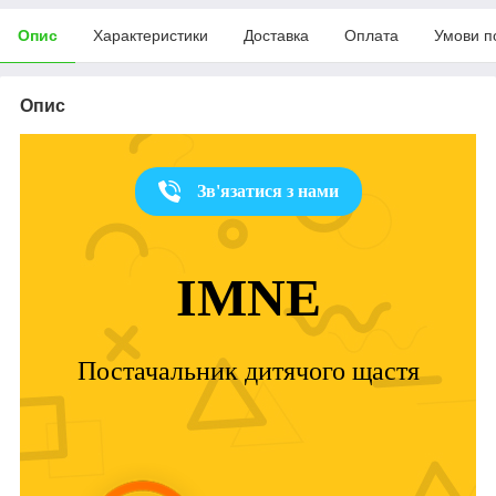
Опис
Характеристики
Доставка
Оплата
Умови п
Опис
Зв'язатися з нами
IMNE
Постачальник дитячого щастя