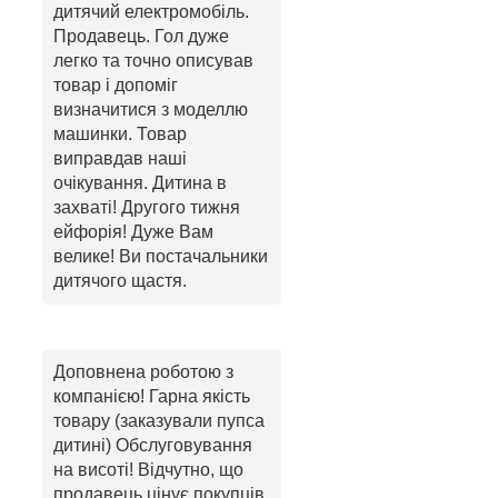
дитячий електромобіль.
Продавець. Гол дуже
легко та точно описував
товар і допоміг
визначитися з моделлю
машинки. Товар
виправдав наші
очікування. Дитина в
захваті! Другого тижня
ейфорія! Дуже Вам
велике! Ви постачальники
дитячого щастя.
Доповнена роботою з
компанією! Гарна якість
товару (заказували пупса
дитині) Обслуговування
на висоті! Відчутно, що
продавець цінує покупців,