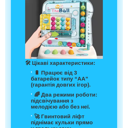
🛠️
Цікаві характеристики:
🔋 Працює від 3
батарейок типу “АА”
(гарантія довгих ігор).
🌈 Два режими роботи:
підсвічування з
мелодією або без неї.
🚀 Гвинтовий ліфт
піднімає кульки прямо