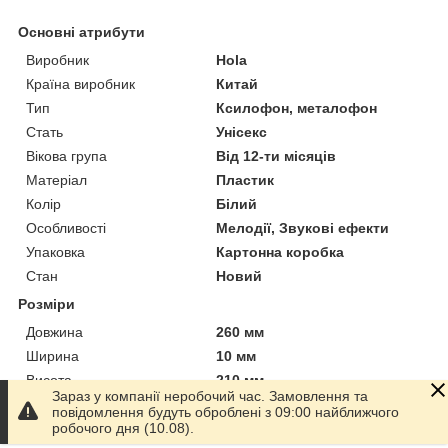
Основні атрибути
Виробник
Hola
Країна виробник
Китай
Тип
Ксилофон, металофон
Стать
Унісекс
Вікова група
Від 12-ти місяців
Матеріал
Пластик
Колір
Білий
Особливості
Мелодії, Звукові ефекти
Упаковка
Картонна коробка
Стан
Новий
Розміри
Довжина
260 мм
Ширина
10 мм
Висота
210 мм
Зараз у компанії неробочий час. Замовлення та
Вага
400 г
повідомлення будуть оброблені з 09:00 найближчого
робочого дня (10.08).
Основні