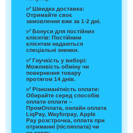
✅
Швидка доставка:
Отримайте своє
замовлення вже за 1-2 дні.
✅
Бонуси для постійних
клієнтів:
Постійним
клієнтам надаються
спеціальні знижки.
✅
Гнучкість у виборі:
Можливість обміну чи
повернення товару
протягом 14 днів.
✅
Різноманітність оплати:
Обирайте серед способів
оплати оплати –
ПромОплата, онлайн оплата
LiqPay, Wayforpay, Apple
Pay розстрочка, оплата при
отриманні (післяплата) чи
на карту.