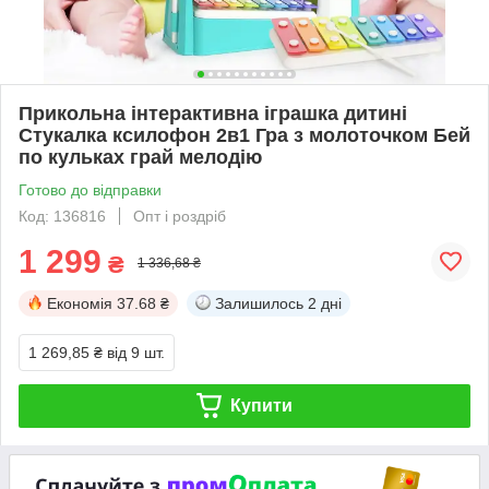
Прикольна інтерактивна іграшка дитині
Стукалка ксилофон 2в1 Гра з молоточком Бей
по кульках грай мелодію
Готово до відправки
Код: 136816
Опт і роздріб
1 299
₴
1 336,68 ₴
Економія
37.68 ₴
Залишилось
2 дні
1 269,85 ₴
від 9 шт.
Купити