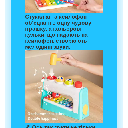
Стукалка та ксилофон
об'єднані в одну чудову
іграшку, а кольорові
кульки, що падають на
ксилофон, створюють
мелодійні звуки.
🎵 Ось так грати не тільки