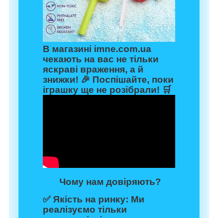
В магазині imne.com.ua
чекають на вас не тільки
яскраві враження, а й
знижки! 🎉 Поспішайте, поки
іграшку ще не розібрали! 🛒
Чому нам довіряють?
✅
Якість на ринку:
Ми
реалізуємо тільки