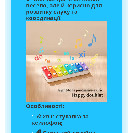
весело, але й корисно для
розвитку слуху та
координації!
Особливості:
🎶 2в1: стукалка та
ксилофон;
🌈 Стильний дизайн і