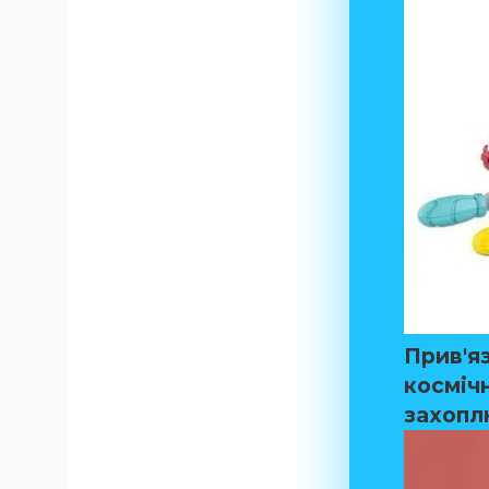
Прив'я
косміч
захоплю