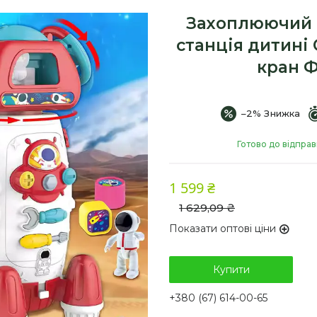
Захоплюючий 
станція дитині
кран Ф
–2%
Готово до відпра
1 599 ₴
1 629,09 ₴
Показати оптові ціни
Купити
+380 (67) 614-00-65