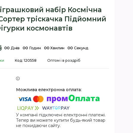
іграшковий набір Космічна
 Сортер тріскачка Підйомний
ігурки космонавтів
0
0
Днів
0
0
Годин
0
0
Хвилин
0
0
Секунд
вки
Код:
120558
Оптом і в роздріб
У компанії підключені електронні платежі.
Тепер ви можете купити будь-який товар
не покидаючи сайту.