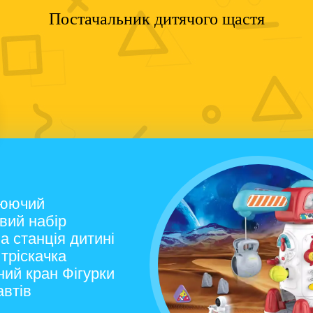
Постачальник дитячого щастя
юючий
вий набір
а станція дитині
тріскачка
ий кран Фігурки
автів