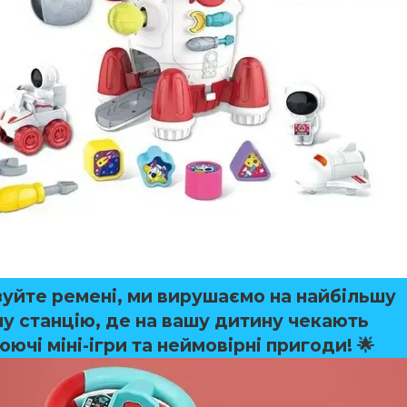
зуйте ремені, ми вирушаємо на найбільшу
ну станцію, де на вашу дитину чекають
ючі міні-ігри та неймовірні пригоди! 🌟