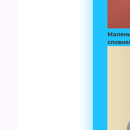
Малень
сповне