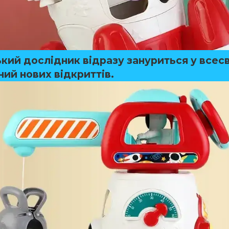
кий дослідник відразу зануриться у всесв
ний нових відкриттів.