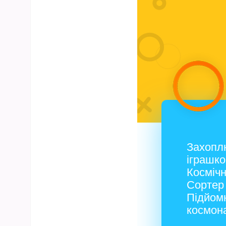
Захопл
іграшко
Космічн
Сортер 
Підйомн
космон