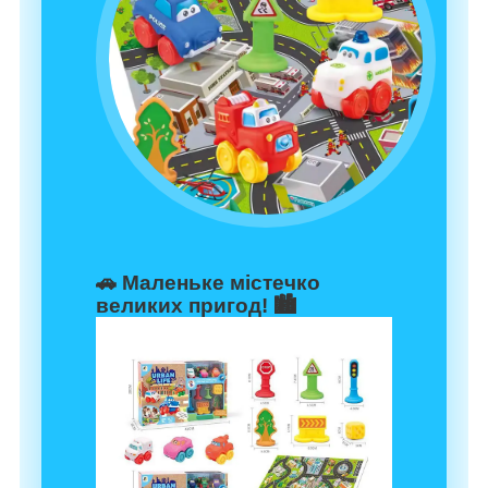
🚗 Маленьке містечко
великих пригод! 🏙️