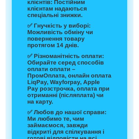
клієнтів:
Постійним
клієнтам надаються
спеціальні знижки.
✅
Гнучкість у виборі:
Можливість обміну чи
повернення товару
протягом 14 днів.
✅
Різноманітність оплати:
Обирайте серед способів
оплати оплати –
ПромОплата, онлайн оплата
LiqPay, Wayforpay, Apple
Pay розстрочка, оплата при
отриманні (післяплата) чи
на карту.
✅
Любов до нашої справи:
Ми любимо те, чим
займаємося, завжди
відкриті для спілкування і
готові відповісти на всі