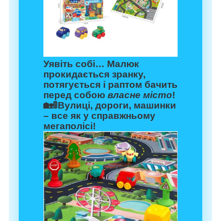
Уявіть собі… Малюк
прокидається зранку,
потягується і раптом бачить
перед собою
власне місто
!
🏡🚦Вулиці, дороги, машинки
– все як у справжньому
мегаполісі!