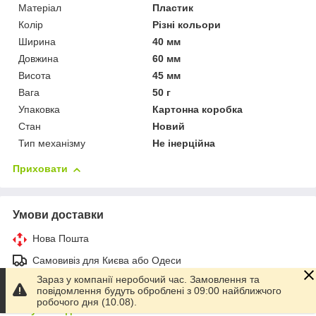
Матеріал
Пластик
Колір
Різні кольори
Ширина
40 мм
Довжина
60 мм
Висота
45 мм
Вага
50 г
Упаковка
Картонна коробка
Стан
Новий
Тип механізму
Не інерційна
Приховати
Умови доставки
Нова Пошта
Самовивіз для Києва або Одеси
Зараз у компанії неробочий час. Замовлення та
Адресна доставка по Україні
повідомлення будуть оброблені з 09:00 найближчого
робочого дня (10.08).
Всі умови доставки