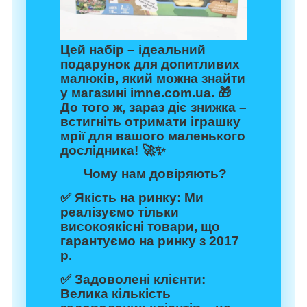
Цей набір – ідеальний
подарунок для допитливих
малюків, який можна знайти
у
магазині imne.com.ua
. 🎁
До того ж, зараз діє знижка –
встигніть отримати іграшку
мрії для вашого маленького
дослідника! 🚀✨
Чому нам довіряють?
✅
Якість на ринку:
Ми
реалізуємо тільки
високоякісні товари, що
гарантуємо на ринку з 2017
р.
✅
Задоволені клієнти:
Велика кількість