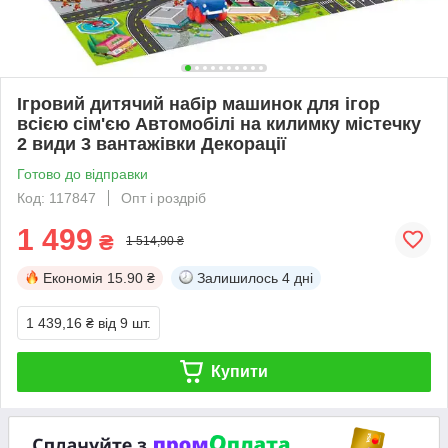
Ігровий дитячий набір машинок для ігор
всією сім'єю Автомобілі на килимку містечку
2 види 3 вантажівки Декорації
Готово до відправки
Код: 117847
Опт і роздріб
1 499
₴
1 514,90 ₴
Економія
15.90 ₴
Залишилось
4 дні
1 439,16 ₴
від 9 шт.
Купити