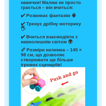
навички!
Малюк не просто
грається – він вчиться:
✔️ Розвиває фантазію 🧠
✔️ Тренує дрібну моторику
🖐️
✔️ Вчиться взаємодіяти з
навколишнім світом 🌍
📏
Розміри килимка
– 145 ×
98 см, що дозволяє
створювати ще більше
ігрових сценаріїв!