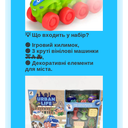
💡
Що входить у набір?
🟢 Ігровий килимок,
🟢 3 круті вінілові машинки
🚕🚓🚑,
🟢 Декоративні елементи
для міста.