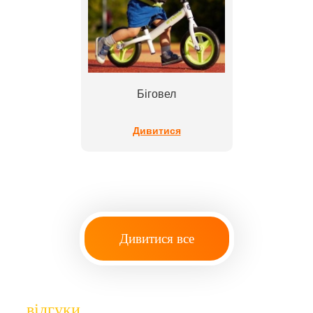
Біговел
Дивитися
Дивитися все
відгуки