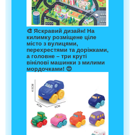
🎨
Яскравий дизайн!
На
килимку розміщене ціле
місто з вулицями,
перехрестями та доріжками,
а головне – три круті
вінілові машинки з милими
мордочками! 😍