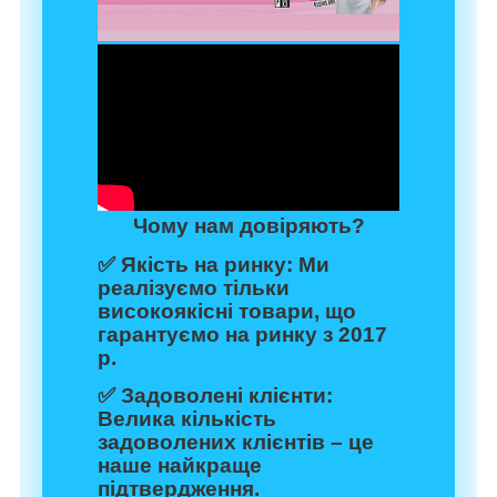
Чому нам довіряють?
✅
Якість на ринку:
Ми
реалізуємо тільки
високоякісні товари, що
гарантуємо на ринку з 2017
р.
✅
Задоволені клієнти:
Велика кількість
задоволених клієнтів – це
наше найкраще
підтвердження.