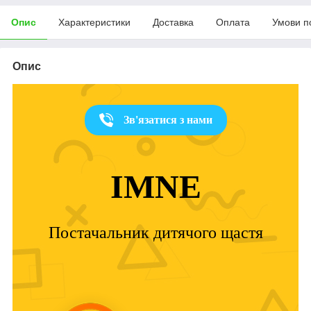
Опис
Характеристики
Доставка
Оплата
Умови п
Опис
Зв'язатися з нами
IMNE
Постачальник дитячого щастя