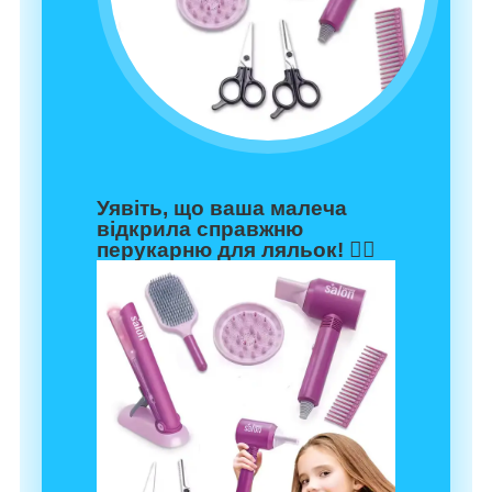
Уявіть, що ваша малеча
відкрила справжню
перукарню для ляльок! 💇‍♀️