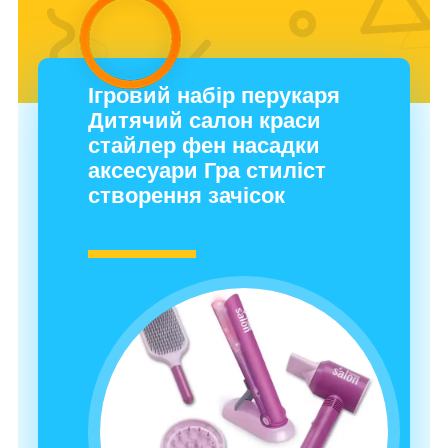
Ігровий набір перукаря
Дитячий салон краси
стайлер фен насадки
аксесуари Гра стиліст
створення зачісок