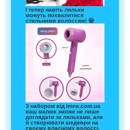
І тепер навіть ляльки
можуть похвалитися
стильними волоссям! 🤩
З набором від imne.com.ua
ваш малюк зможе не лише
доглядати за ляльками, але
й створювати шедеври на
своєму власному волоссі,