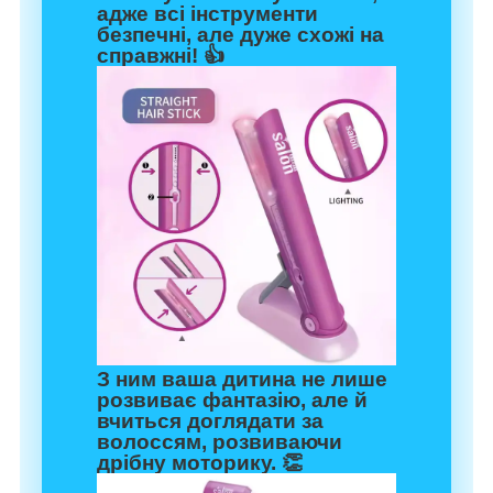
адже всі інструменти
безпечні, але дуже схожі на
справжні! 👍
З ним ваша дитина не лише
розвиває фантазію, але й
вчиться доглядати за
волоссям, розвиваючи
дрібну моторику. 👏