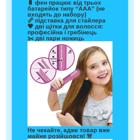
🔋 фен працює від трьох
батарейок типу “ААА” (не
входять до набору)
📏 підставка для стайлера
🖤 дві щітки для волосся:
професійна і гребінець
✂️ дві пари ножиць
Не чекайте, адже товар вже
майже розійшовся! 🚨