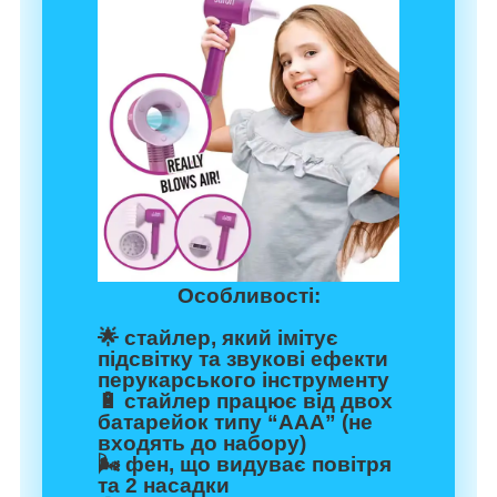
Особливості:
🌟 стайлер, який імітує
підсвітку та звукові ефекти
перукарського інструменту
🔋 стайлер працює від двох
батарейок типу “ААА” (не
входять до набору)
🌬️ фен, що видуває повітря
та 2 насадки