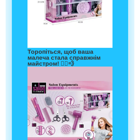
Торопіться, щоб ваша
малеча стала справжнім
майстром! 🏃‍♂️💨