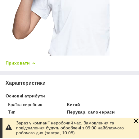
Приховати
Характеристики
Основні атрибути
Країна виробник
Китай
Тип
Перукар, салон краси
Вікова група
Від 5 років
Зараз у компанії неробочий час. Замовлення та
Матеріал
Пластик
повідомлення будуть оброблені з 09:00 найближчого
робочого дня (завтра, 10.08).
Колір
Різні кольори