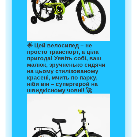
🌟 Цей велосипед – не
просто транспорт, а ціла
пригода! Уявіть собі, ваш
малюк, зручненько сидячи
на цьому стилізованому
красені, мчить по парку,
ніби він – супергерой на
швидкісному човні! 🚀