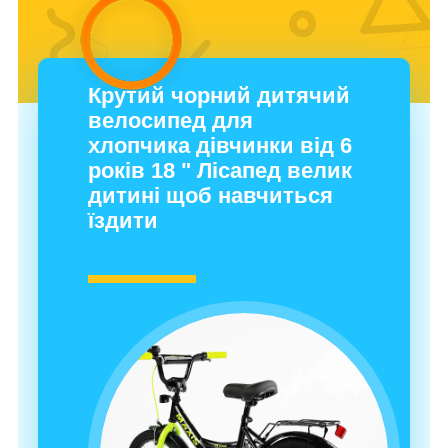
Крутий чорний дитячий
велосипед для
хлопчика дівчинки від 6
років 18 " Лісапед велик
дитині щоб навчиться
їздити