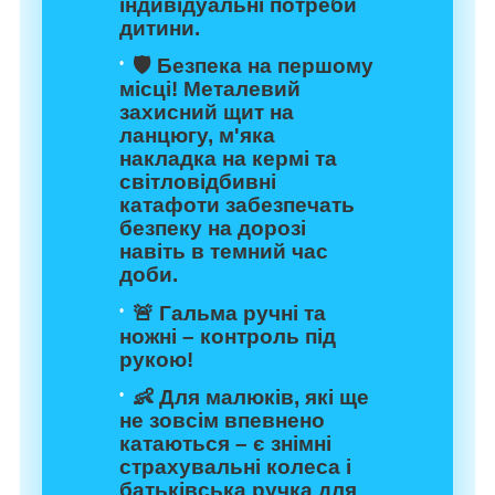
індивідуальні потреби
дитини.
🛡️ Безпека на першому
місці!
Металевий
захисний щит на
ланцюгу
, м'яка
накладка на кермі та
світловідбивні
катафоти
забезпечать
безпеку на дорозі
навіть в темний час
доби.
🚨
Гальма ручні та
ножні
– контроль під
рукою!
👶 Для малюків, які ще
не зовсім впевнено
катаються – є
знімні
страхувальні колеса
і
батьківська ручка
для