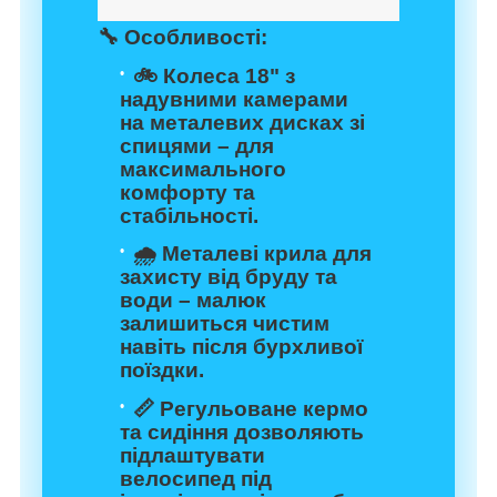
🔧
Особливості:
🚲
Колеса 18"
з
надувними камерами
на металевих дисках зі
спицями – для
максимального
комфорту та
стабільності.
🌧️
Металеві крила
для
захисту від бруду та
води – малюк
залишиться чистим
навіть після бурхливої
поїздки.
📏
Регульоване кермо
та сидіння
дозволяють
підлаштувати
велосипед під