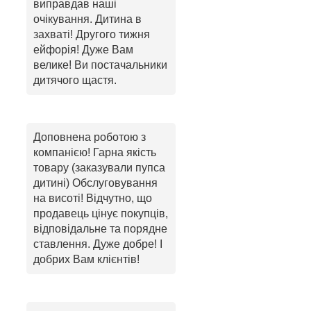
виправдав наші
очікування. Дитина в
захваті! Другого тижня
ейфорія! Дуже Вам
велике! Ви постачальники
дитячого щастя.
Доповнена роботою з
компанією! Гарна якість
товару (заказували пупса
дитині) Обслуговування
на висоті! Відчутно, що
продавець цінує покупців,
відповідальне та порядне
ставлення. Дуже добре! І
добрих Вам клієнтів!