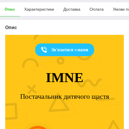
Опис
Характеристики
Доставка
Оплата
Умови п
Опис
Зв'язатися з нами
IMNE
Постачальник дитячого щастя