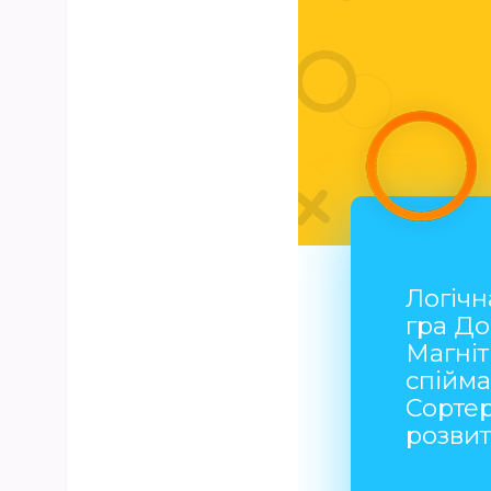
Логічн
гра До
Магні
спійм
Сортер
розви