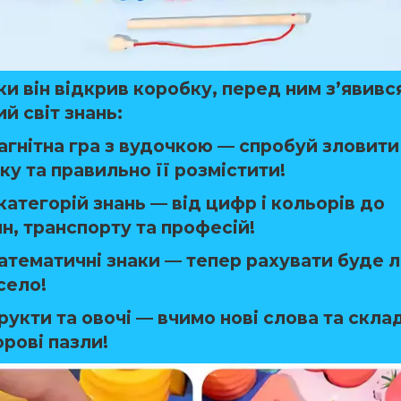
ки він відкрив коробку, перед ним з’явивс
й світ знань
:
агнітна гра з вудочкою
— спробуй зловити
ку та правильно її розмістити!
категорій знань
— від цифр і кольорів до
н, транспорту та професій!
атематичні знаки
— тепер рахувати буде 
село!
рукти та овочі
— вчимо нові слова та скла
рові пазли!