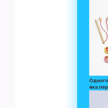
Одного
яка пер