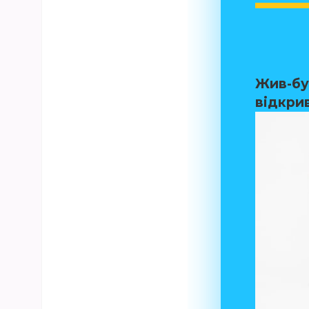
Жив-бу
відкри