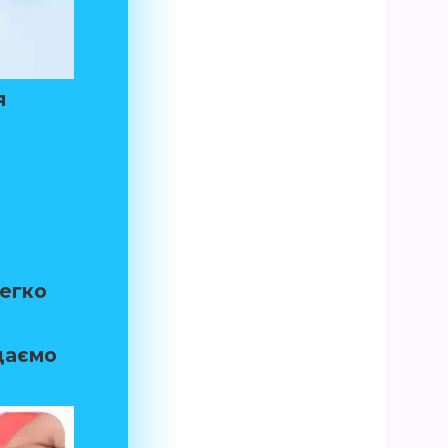
я
легко
даємо