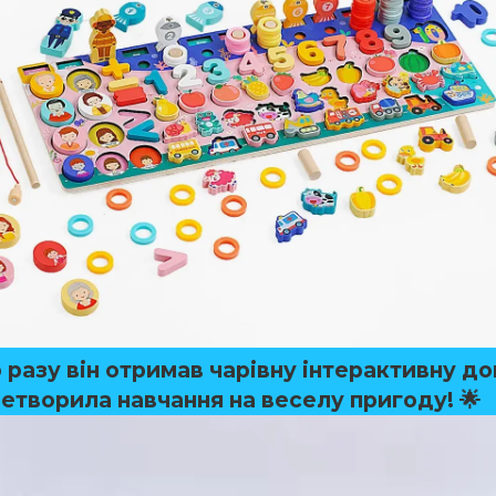
 разу він отримав
чарівну інтерактивну д
етворила навчання на веселу пригоду! 🌟