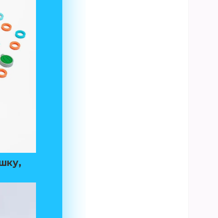
ошку
,