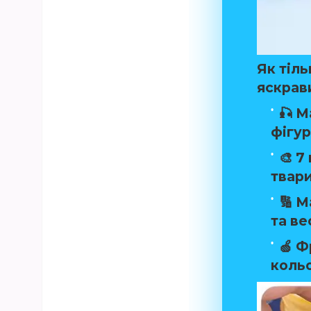
Як тіль
яскрави
🎣
М
фігур
🎨
7 
твари
🔢
М
та ве
🍏
Ф
кольо