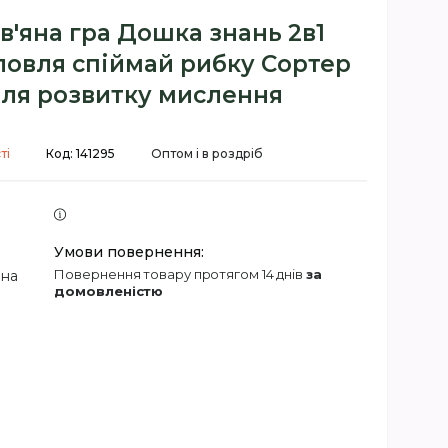
в'яна гра Дошка знань 2в1
ловля спіймай рибку Сортер
для розвитку мислення
ті
Код:
141295
Оптом і в роздріб
повернення товару протягом 14 днів
за
 на
домовленістю