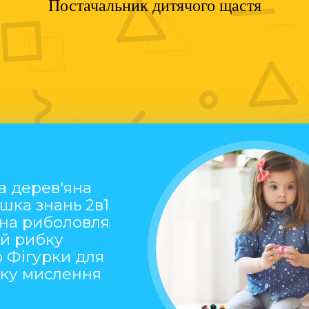
Постачальник дитячого щастя
а дерев'яна
шка знань 2в1
тна риболовля
ай рибку
 Фігурки для
тку мислення