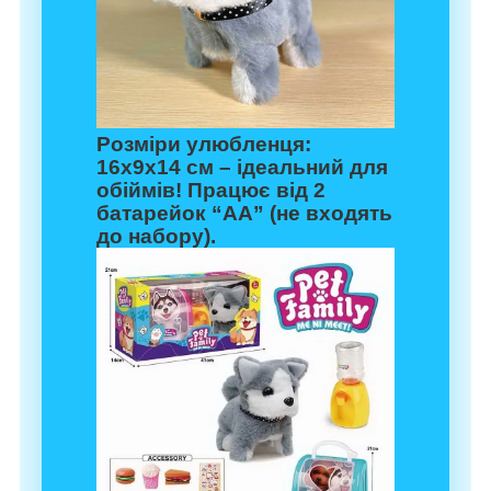
Розміри улюбленця:
16х9х14 см – ідеальний для
обіймів! Працює від 2
батарейок “АА” (не входять
до набору).