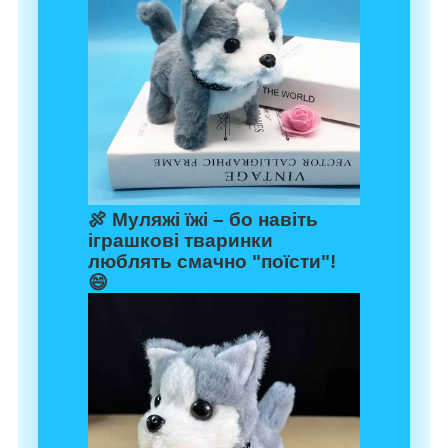
🍖
Муляжі їжі
– бо навіть
іграшкові тваринки
люблять смачно "поїсти"!
😄