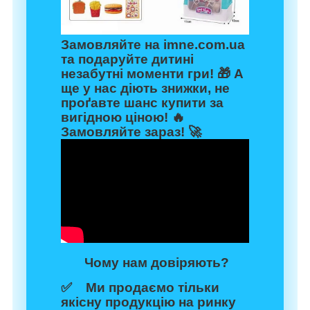
Замовляйте на
imne.com.ua
та подаруйте дитині
незабутні моменти гри! 🎁 А
ще у нас діють
знижки
, не
проґавте шанс купити за
вигідною ціною! 🔥
Замовляйте зараз!
🚀
Чому нам довіряють?
✅ Ми продаємо тільки
якісну продукцію на ринку