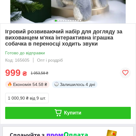
Ігровий розвиваючий набір для догляду за
вихованцем м'яка інтерактивна іграшка
собачка в переносці ходить звуки
Готово до відправки
Код: 165605
Опт і роздріб
999
₴
1 053,58 ₴
Економія
54.58 ₴
Залишилось
4 дні
1 000,90 ₴
від 9 шт.
Купити