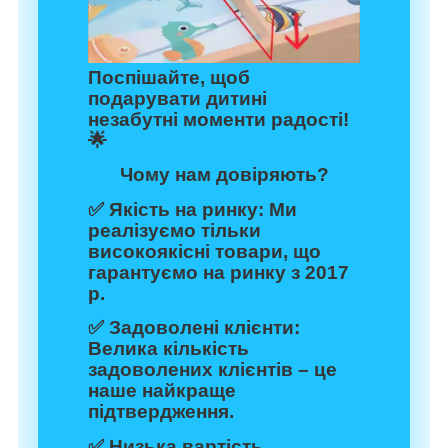
Поспішайте, щоб
подарувати дитині
незабутні моменти радості!
🌟
Чому нам довіряють?
✅
Якість на ринку:
Ми
реалізуємо тільки
високоякісні товари, що
гарантуємо на ринку з 2017
р.
✅
Задоволені клієнти:
Велика кількість
задоволених клієнтів – це
наше найкраще
підтвердження.
✅
Низька вартість