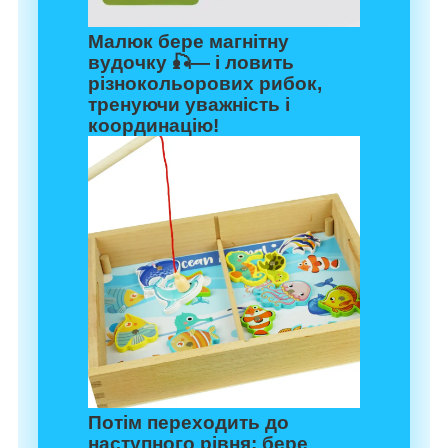
Малюк бере магнітну
вудочку 🎣— і ловить
різнокольорових рибок,
тренуючи уважність і
координацію!
Потім переходить до
наступного рівня: бере