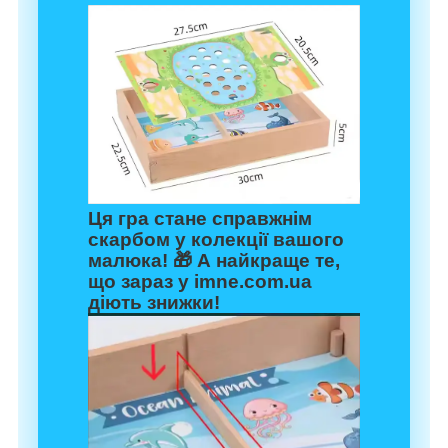
Ця гра стане справжнім
скарбом у колекції вашого
малюка! 🎁 А найкраще те,
що зараз у
imne.com.ua
діють
знижки
!