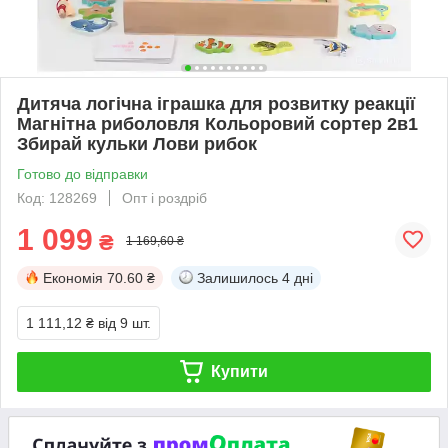
Дитяча логічна іграшка для розвитку реакції
Магнітна риболовля Кольоровий сортер 2в1
Збирай кульки Лови рибок
Готово до відправки
Код: 128269
Опт і роздріб
1 099
₴
1 169,60 ₴
Економія
70.60 ₴
Залишилось
4 дні
1 111,12 ₴
від 9 шт.
Купити