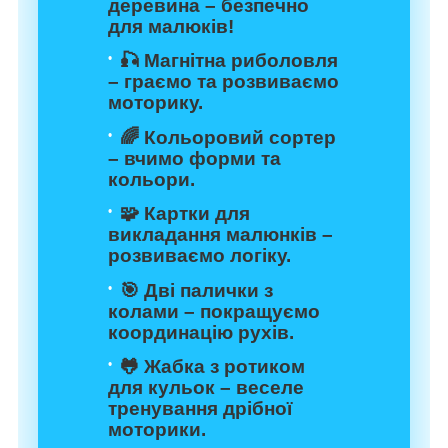
деревина
– безпечно
для малюків!
🎣
Магнітна риболовля
– граємо та розвиваємо
моторику.
🌈
Кольоровий сортер
– вчимо форми та
кольори.
🧩
Картки для
викладання малюнків
–
розвиваємо логіку.
🎯
Дві палички з
колами
– покращуємо
координацію рухів.
🐸
Жабка з ротиком
для кульок
– веселе
тренування дрібної
моторики.