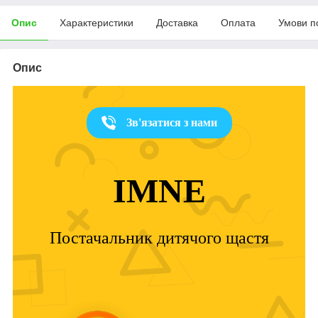
Опис
Характеристики
Доставка
Оплата
Умови п
Опис
Зв'язатися з нами
IMNE
Постачальник дитячого щастя