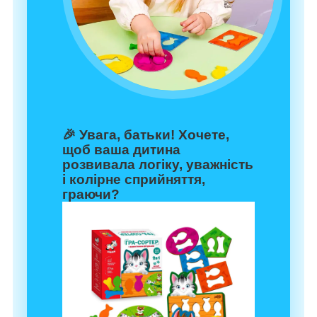
🎉 Увага, батьки! Хочете,
щоб ваша дитина
розвивала логіку, уважність
і колірне сприйняття,
граючи?