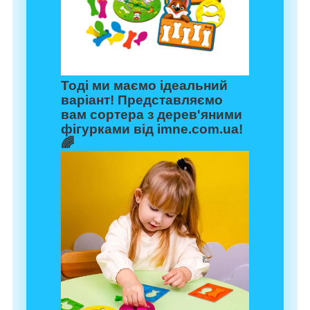
Тоді ми маємо ідеальний
варіант! Представляємо
вам
сортера з дерев'яними
фігурками
від
imne.com.ua
!
🌈