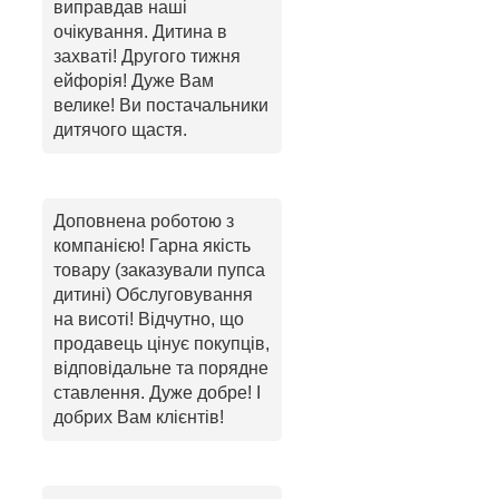
виправдав наші
очікування. Дитина в
захваті! Другого тижня
ейфорія! Дуже Вам
велике! Ви постачальники
дитячого щастя.
Доповнена роботою з
компанією! Гарна якість
товару (заказували пупса
дитині) Обслуговування
на висоті! Відчутно, що
продавець цінує покупців,
відповідальне та порядне
ставлення. Дуже добре! І
добрих Вам клієнтів!