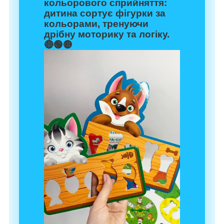
кольорового сприйняття:
дитина сортує фігурки за
кольорами, тренуючи
дрібну моторику та логіку.
🔴🟢🟡