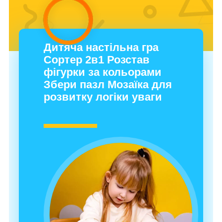
Дитяча настільна гра
Сортер 2в1 Розстав
фігурки за кольорами
Збери пазл Мозаїка для
розвитку логіки уваги