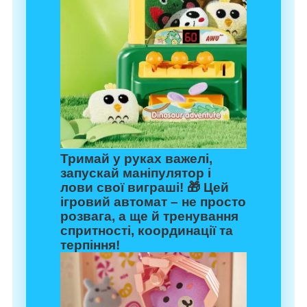
Тримай у руках важелі,
запускай маніпулятор і
лови свої виграші! 🎁 Цей
ігровий автомат – не просто
розвага, а ще й тренування
спритності, координації та
терпіння!