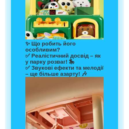
✨
Що робить його
особливим?
✅
Реалістичний досвід
– як
у парку розваг! 🎠
✅
Звукові ефекти та мелодії
– ще більше азарту! 🎶