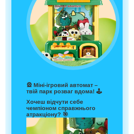
🎡
Міні-ігровий автомат –
твій парк розваг вдома! 🕹️
Хочеш відчути себе
чемпіоном справжнього
атракціону? 🎯