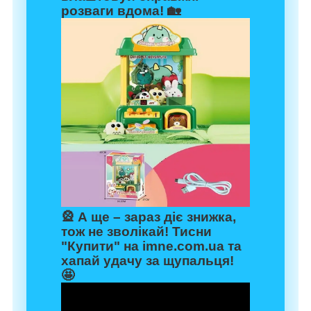
розваги вдома! 🏡
🎡 А ще –
зараз діє знижка
,
тож не зволікай! Тисни
"Купити"
на
imne.com.ua
та
хапай удачу за щупальця!
🤩