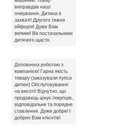
машинки. Товар
виправдав наші
очікування. Дитина в
захваті! Другого тижня
ейфорія! Дуже Вам
велике! Ви постачальники
дитячого щастя.
Доповнена роботою з
компанією! Гарна якість
товару (заказували пупса
дитині) Обслуговування
на висоті! Відчутно, що
продавець цінує покупців,
відповідальне та порядне
ставлення. Дуже добре! І
добрих Вам клієнтів!