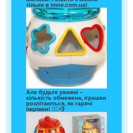
тільки в imne.com.ua!
Але будьте уважні –
кількість обмежена, іграшки
розлітаються, як гарячі
пиріжки! 🏃‍♂️💨