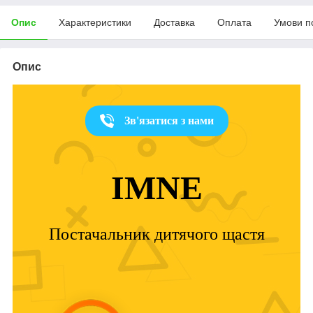
Опис
Характеристики
Доставка
Оплата
Умови п
Опис
Зв'язатися з нами
IMNE
Постачальник дитячого щастя