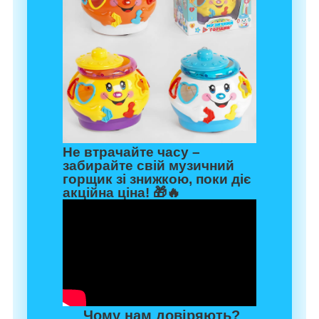
Не втрачайте часу –
забирайте свій музичний
горщик зі знижкою, поки діє
акційна ціна! 🎁🔥
Чому нам довіряють?