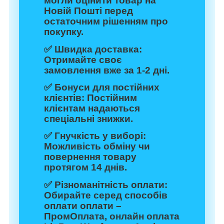
могли оцінити товар на
Новій Пошті перед
остаточним рішенням про
покупку.
✅
Швидка доставка:
Отримайте своє
замовлення вже за 1-2 дні.
✅
Бонуси для постійних
клієнтів:
Постійним
клієнтам надаються
спеціальні знижки.
✅
Гнучкість у виборі:
Можливість обміну чи
повернення товару
протягом 14 днів.
✅
Різноманітність оплати:
Обирайте серед способів
оплати оплати –
ПромОплата, онлайн оплата