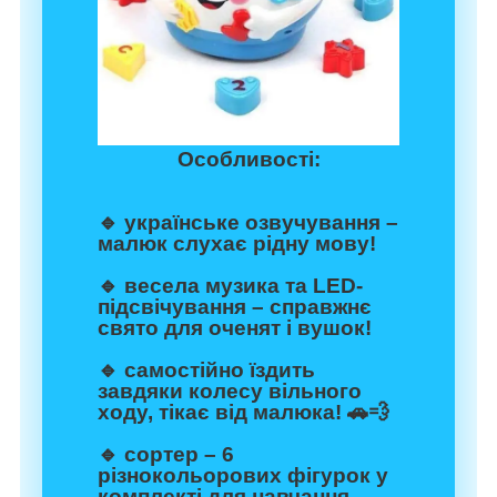
Особливості:
🔹 українське озвучування –
малюк слухає рідну мову!
🔹 весела музика та LED-
підсвічування – справжнє
свято для оченят і вушок!
🔹 самостійно їздить
завдяки колесу вільного
ходу, тікає від малюка! 🚗💨
🔹 сортер – 6
різнокольорових фігурок у
комплекті для навчання