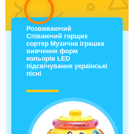
Розвиваючий
Співаючий горщик
сортер Музична іграшка
вивчення форм
кольорів LED
підсвічування українські
пісні