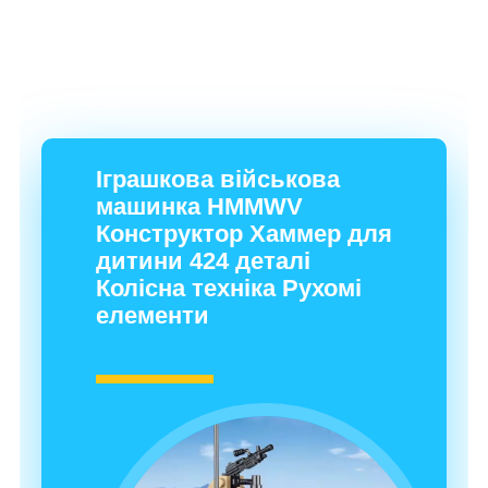
Іграшкова військова
машинка HMMWV
Конструктор Хаммер для
дитини 424 деталі
Колісна техніка Рухомі
елементи