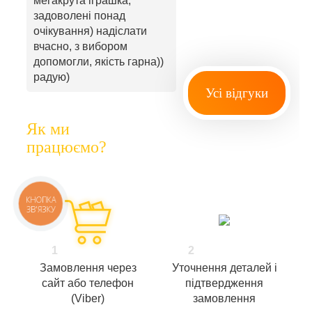
мегакрута іграшка,
задоволені понад
очікування) надіслати
вчасно, з вибором
допомогли, якість гарна))
радую)
Усі відгуки
Як ми
працюємо?
КНОПКА
ЗВ'ЯЗКУ
1
2
Замовлення через
Уточнення деталей і
сайт або телефон
підтвердження
(Viber)
замовлення