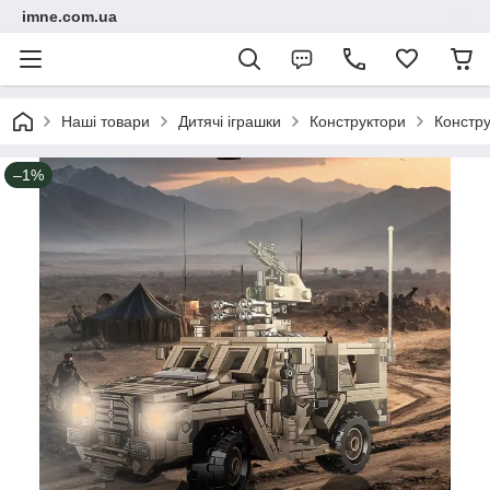
imne.com.ua
Наші товари
Дитячі іграшки
Конструктори
Констру
–1%