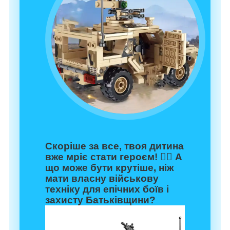
Скоріше за все, твоя дитина
вже мріє стати героєм!
🦸‍♂️ А
що може бути крутіше, ніж
мати власну
військову
техніку
для епічних боїв і
захисту Батьківщини?