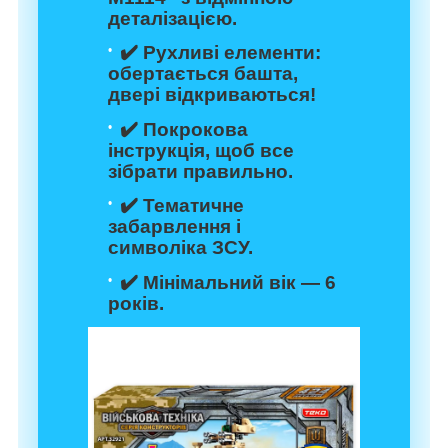
деталізацією.
✔️
Рухливі елементи
:
обертається башта,
двері відкриваються!
✔️ Покрокова
інструкція, щоб все
зібрати правильно.
✔️ Тематичне
забарвлення і
символіка ЗСУ
.
✔️ Мінімальний вік —
6
років
.