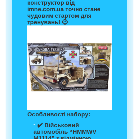
конструктор від
imne.com.ua
точно стане
чудовим стартом для
тренувань! 😉
Особливості набору:
✔️ Військовий
автомобіль
“HMMWV
M1114”
з відмінною