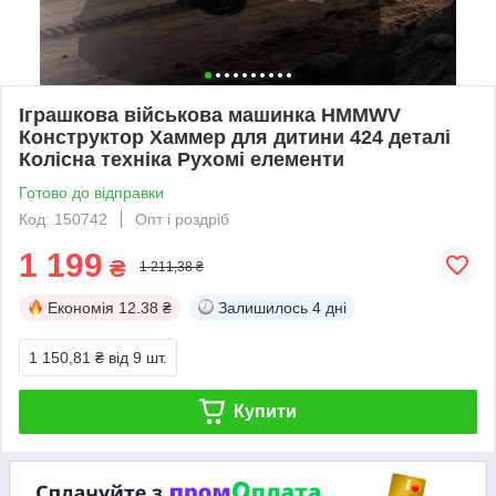
Іграшкова військова машинка HMMWV
Конструктор Хаммер для дитини 424 деталі
Колісна техніка Рухомі елементи
Готово до відправки
Код: 150742
Опт і роздріб
1 199
₴
1 211,38 ₴
Економія
12.38 ₴
Залишилось
4 дні
1 150,81 ₴
від 9 шт.
Купити