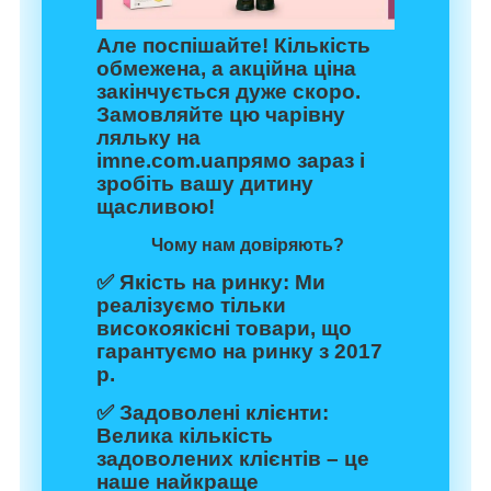
Але поспішайте! Кількість
обмежена, а акційна ціна
закінчується дуже скоро.
Замовляйте цю чарівну
ляльку на
imne.com.uaпрямо зараз і
зробіть вашу дитину
щасливою!
Чому нам довіряють?
✅
Якість на ринку:
Ми
реалізуємо тільки
високоякісні товари, що
гарантуємо на ринку з 2017
р.
✅
Задоволені клієнти:
Велика кількість
задоволених клієнтів – це
наше найкраще