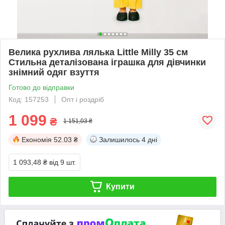
Велика рухлива лялька Little Milly 35 см
Стильна деталізована іграшка для дівчинки
знімний одяг взуття
Готово до відправки
Код: 157253
Опт і роздріб
1 099
₴
1 151,03 ₴
Економія
52.03 ₴
Залишилось
4 дні
1 093,48 ₴
від 9 шт.
Купити