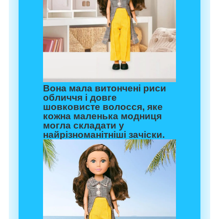
Вона мала витончені риси
обличчя і довге
шовковисте волосся, яке
кожна маленька модниця
могла складати у
найрізноманітніші зачіски.