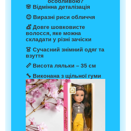
особливою?
🌸 Відмінна деталізація
😊 Виразні риси обличчя
💇 Довге шовковисте
волосся, яке можна
складати у різні зачіски
👗 Сучасний знімний одяг та
взуття
📏 Висота ляльки – 35 см
🔧 Виконана з щільної гуми