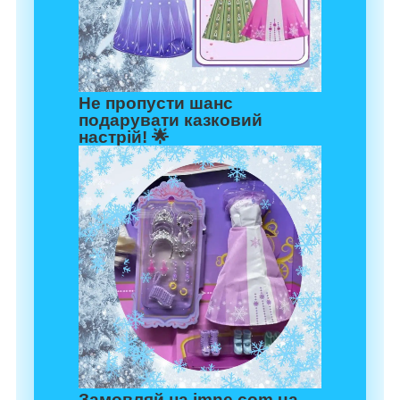
Не пропусти шанс
подарувати казковий
настрій! 🌟
Замовляй на imne.com.ua –