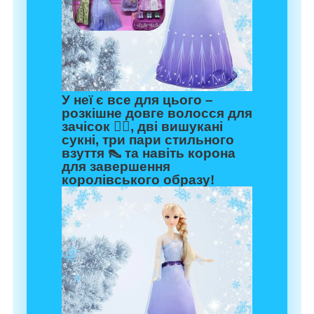
У неї є все для цього –
розкішне довге волосся для
зачісок 💇‍♀️, дві вишукані
сукні, три пари стильного
взуття 👠 та навіть корона
для завершення
королівського образу!