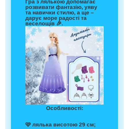
Гра з лялькою допомагає
розвивати фантазію, уяву
та навички стилю, а ще –
дарує море радості та
веселощів 🎉.
Особливості:
🩷 лялька висотою 29 см;