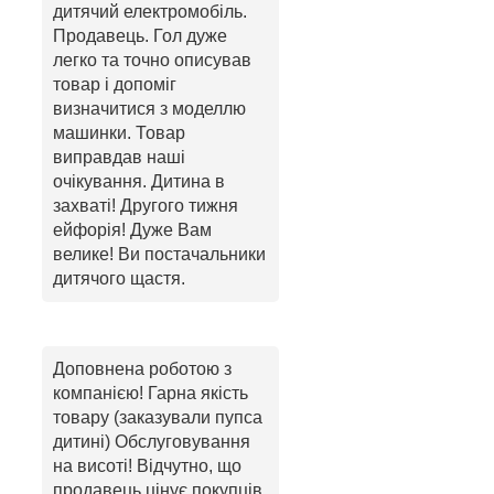
дитячий електромобіль.
Продавець. Гол дуже
легко та точно описував
товар і допоміг
визначитися з моделлю
машинки. Товар
виправдав наші
очікування. Дитина в
захваті! Другого тижня
ейфорія! Дуже Вам
велике! Ви постачальники
дитячого щастя.
Доповнена роботою з
компанією! Гарна якість
товару (заказували пупса
дитині) Обслуговування
на висоті! Відчутно, що
продавець цінує покупців,