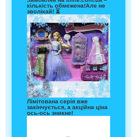
кількість обмежена!Але не
зволікай! ⏳
Лімітована серія вже
закінчується, а акційна ціна
ось-ось зникне!