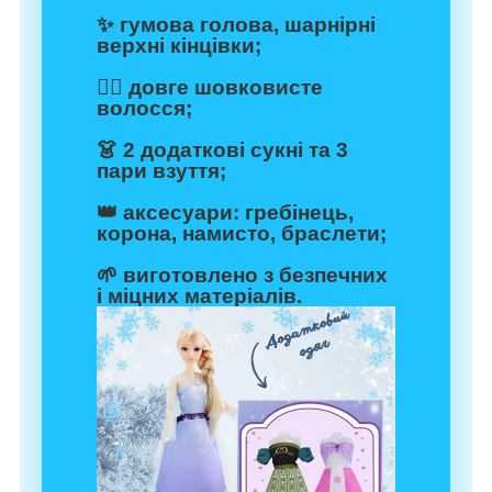
✨ гумова голова, шарнірні
верхні кінцівки;
💇‍♀️ довге шовковисте
волосся;
👗 2 додаткові сукні та 3
пари взуття;
👑 аксесуари: гребінець,
корона, намисто, браслети;
🌱 виготовлено з безпечних
і міцних матеріалів.