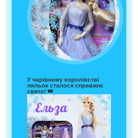
У чарівному королівстві
ляльок сталося справжнє
свято! 👑