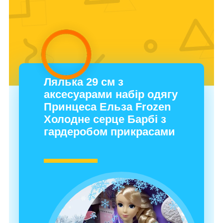
Лялька 29 см з
аксесуарами набір одягу
Принцеса Ельза Frozen
Холодне серце Барбі з
гардеробом прикрасами