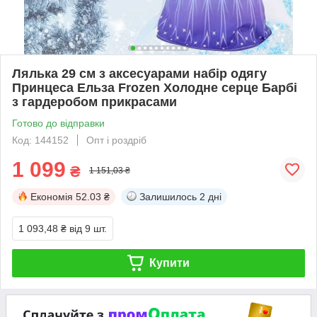
Лялька 29 см з аксесуарами набір одягу
Принцеса Ельза Frozen Холодне серце Барбі
з гардеробом прикрасами
Готово до відправки
Код: 144152
Опт і роздріб
1 099
₴
1 151,03 ₴
Економія
52.03 ₴
Залишилось
2 дні
1 093,48 ₴
від 9 шт.
Купити