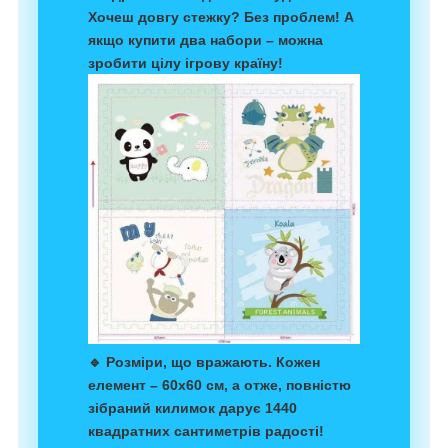
Хочеш довгу стежку? Без проблем! А
якщо купити два набори – можна
зробити цілу ігрову країну!
🔹
Розміри, що вражають
.
Кожен
елемент – 60х60 см
, а отже, повністю
зібраний килимок дарує
1440
квадратних сантиметрів радості
!