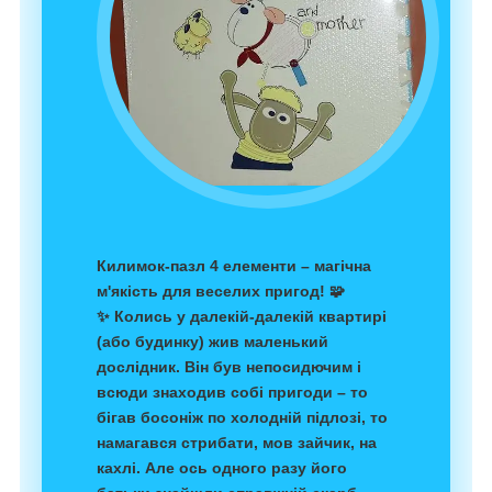
Килимок-пазл 4 елементи – магічна
м'якість для веселих пригод!
🧩
✨
Колись у далекій-далекій квартирі
(або будинку) жив маленький
дослідник. Він був непосидючим і
всюди знаходив собі пригоди – то
бігав босоніж по холодній підлозі, то
намагався стрибати, мов зайчик, на
кахлі. Але ось одного разу його