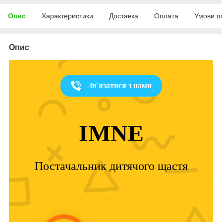
Опис
Характеристики
Доставка
Оплата
Умови п
Опис
Зв'язатися з нами
IMNE
Постачальник дитячого щастя