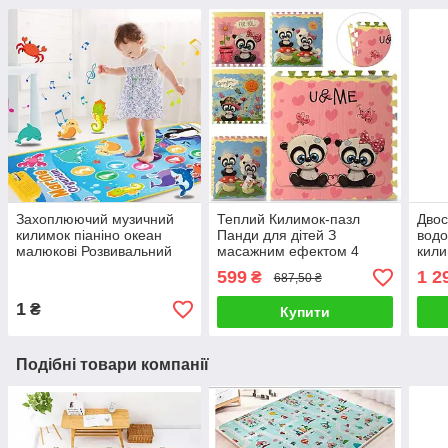
Захоплюючий музичний
Теплий Килимок-пазл
Двос
килимок піаніно океан
Панди для дітей З
водо
малюкові Розвивальний
масажним ефектом 4
кили
аксесуар у дитячу кімнату
штуки в упаковці 60-60 см
тер
599
1 2
₴
687,50 ₴
для активних ігор
Бебі
сумц
1
₴
Купити
Подібні товари компанії