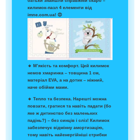
батьки знайшли справжній
скарб
–
килимок-пазл 4 елементи
від
imne.com.ua
! 😍
🔹
М’якість та комфорт
. Цей килимок
немов хмаринка – товщина
1 см
,
матеріал
EVA
, а на дотик – ніжний,
наче обійми мами.
🔹
Тепло та безпека
. Нарешті можна
повзати, гратися та навіть падати (бо
яке ж дитинство без маленьких
падінь?) – без синців і сліз! Килимок
забезпечує
відмінну амортизацію
,
тому навіть найенергійніші стрибки