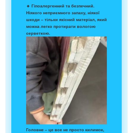
🔹
Гіпоалергенний та безпечний
.
Ніякого неприємного запаху, ніякої
шкоди – тільки
якісний матеріал
, який
можна легко протирати вологою
серветкою.
Головне – це все не просто килимок,