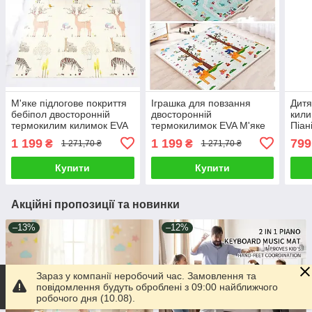
М'яке підлогове покриття
Іграшка для повзання
Дитя
бебіпол двосторонній
двосторонній
кили
термокилим килимок EVA
термокилимок EVA М'яке
Піані
дитячий мат Іграшка для
підлогове покриття мат
бряз
1 199
1 199
799
₴
₴
1 271,70 ₴
1 271,70 ₴
повзання дитині
для ігор дитині
ранн
180х150х1.5 см
180х150х1.5 см
Купити
Купити
Акційні пропозиції та новинки
–13%
–12%
Зараз у компанії неробочий час. Замовлення та
повідомлення будуть оброблені з 09:00 найближчого
робочого дня (10.08).