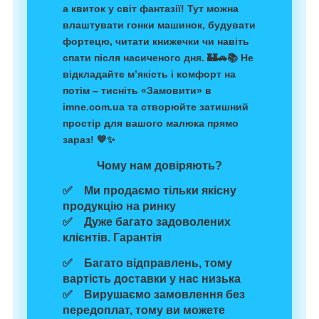
а
квиток у світ фантазії!
Тут можна
влаштувати гонки машинок, будувати
фортецю, читати книжечки чи навіть
спати після насиченого дня. 🏰🚗📚
Не
відкладайте м’якість і комфорт на
потім – тисніть
«Замовити»
в
imne.com.ua
та створюйте затишний
простір для вашого малюка прямо
зараз! 💙✨
Чому нам довіряють?
✅ Ми продаємо тільки якісну
продукцію на ринку
✅ Дуже багато задоволених
клієнтів. Гарантія
✅ Багато відправлень, тому
вартість доставки у нас низька
✅ Вирушаємо замовлення без
передоплат, тому ви можете