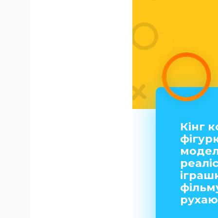
Кінг 
фігур
модел
реалі
іграш
фільм
рухаю