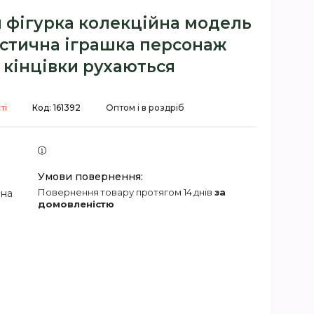
н фігурка колекційна модель
істична іграшка персонаж
 кінцівки рухаються
ті
Код:
161392
Оптом і в роздріб
повернення товару протягом 14 днів
за
 на
домовленістю