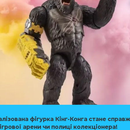
алізована фігурка Кінг-Конга стане справ
ігрової арени чи полиці колекціонера!