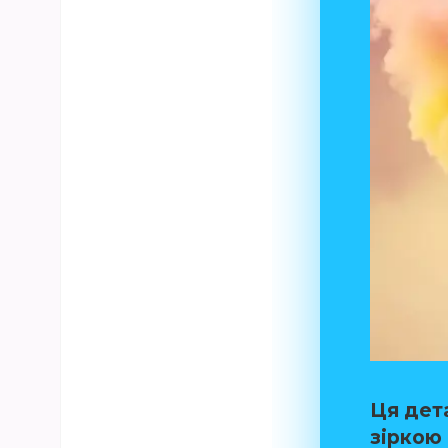
Ця дет
зіркою 