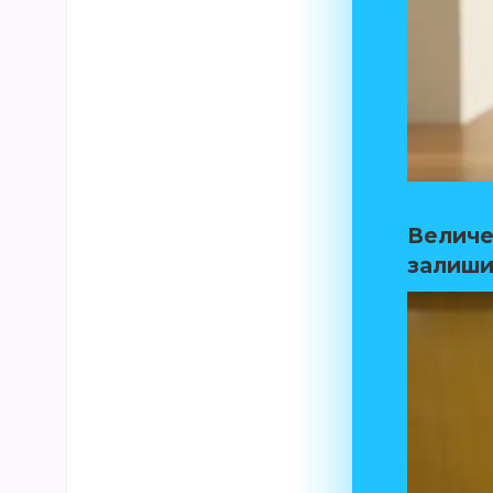
Величез
залиши