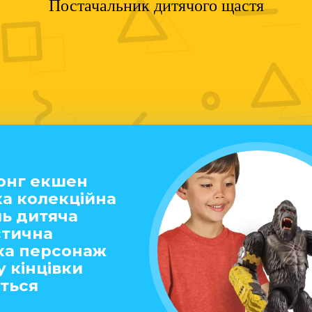
Постачальник дитячого щастя
конг екшен
ка колекційна
ь дитяча
стична
ка персонаж
у кінцівки
ться