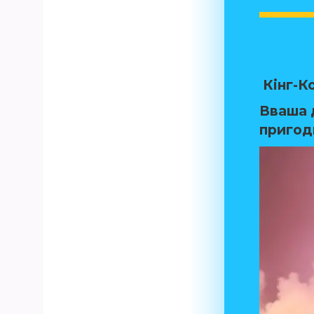
Кінг-К
Вваша д
пригодн