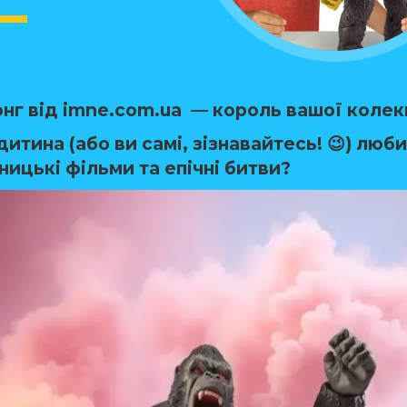
онг від
imne.com.ua
— король вашої колекці
итина (або ви самі, зізнавайтесь! 😉) люб
ицькі фільми та епічні битви?