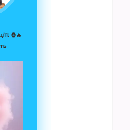
ї! 🦍🔥
ить