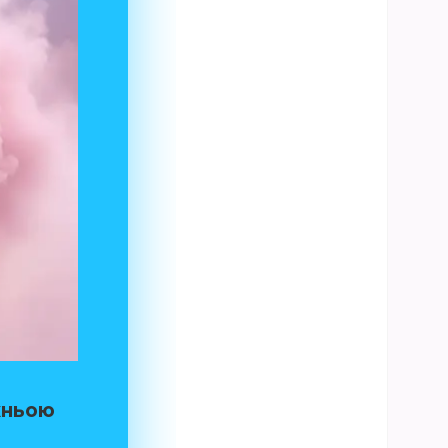
жньою