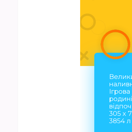
Велик
налив
Ігрова
родині
відпо
305 х 
3854 л