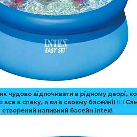
 як чудово відпочивати в рідному дворі, к
 все в спеку, а ви в своєму басейні! 🏊‍♀️ С
й створений наливний басейн
Intex
!