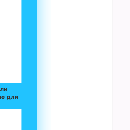
оли
аме для