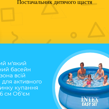
Постачальник дитячого щастя
ий м'який
ний басейн
 зона всій
 для активного
чинку купання
76 см Об'єм