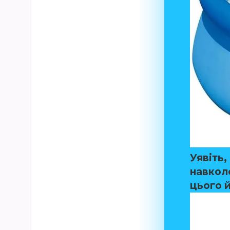
Уявіть,
навколо
цього 