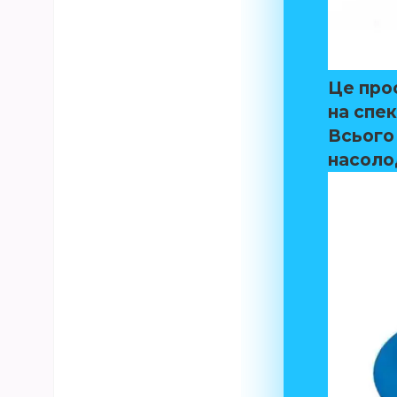
Це про
на спек
Всього 
насоло