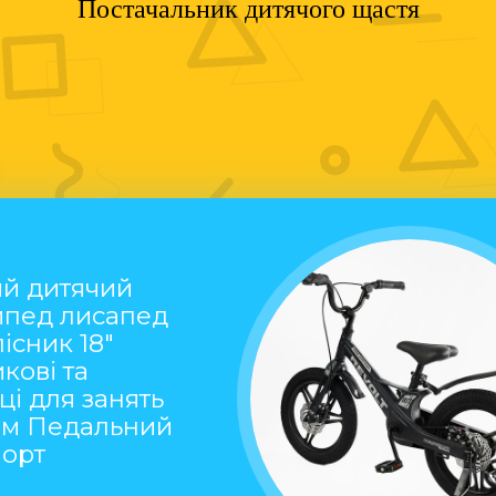
Постачальник дитячого щастя
й дитячий
ипед лисапед
існик 18"
кові та
ці для занять
ом Педальний
порт