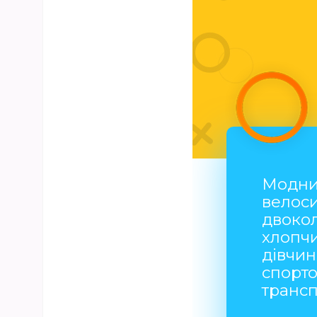
Модни
велос
двокол
хлопчи
дівчин
спорт
транс