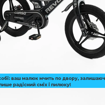
собі: ваш малюк мчить по двору, залишаюч
лише радісний сміх і пилюку!