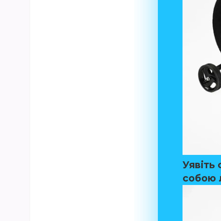
Уявіть 
собою 