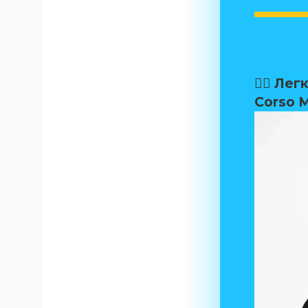
🚴‍♂️ Л
Corso M