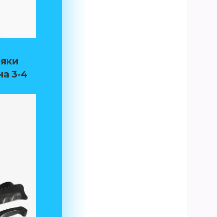
й
дяки
 на
3-4