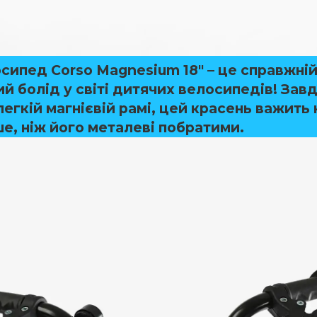
осипед
Corso Magnesium 18"
– це справжні
й болід у світі дитячих велосипедів! Зав
егкій магнієвій рамі
, цей красень важить
ше
, ніж його металеві побратими.