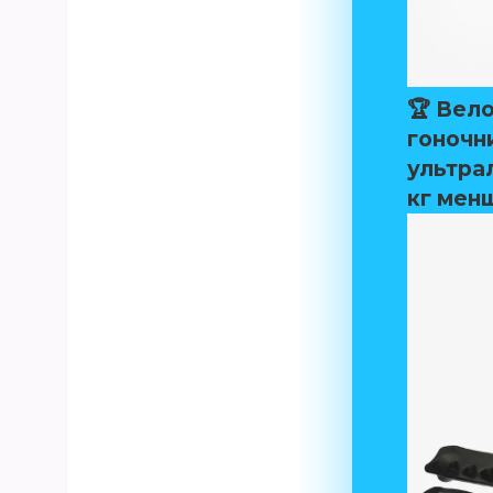
🏆 Вел
гоночни
ультрал
кг мен