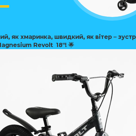
егкий, як хмаринка, швидкий, як вітер – зуст
agnesium Revolt 18"! 🌟