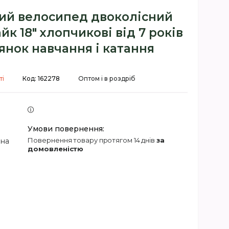
ий велосипед двоколісний
к 18" хлопчикові від 7 років
янок навчання і катання
ті
Код:
162278
Оптом і в роздріб
повернення товару протягом 14 днів
за
 на
домовленістю