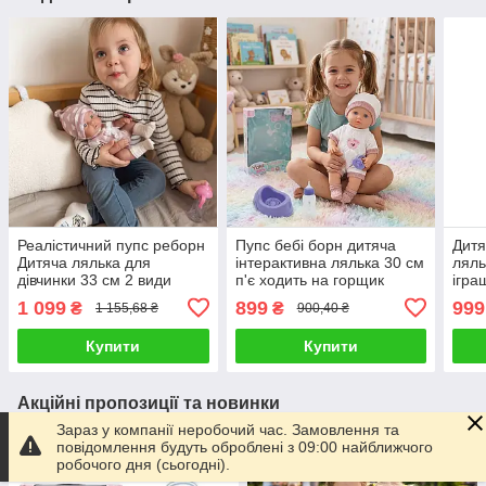
Реалістичний пупс реборн
Пупс бебі борн дитяча
Дитя
Дитяча лялька для
інтерактивна лялька 30 см
ляль
дівчинки 33 см 2 види
п'є ходить на горщик
ігра
ігровий набір одяг
ігровий набір з одягом та
пода
1 099
899
999
₴
₴
1 155,68 ₴
900,40 ₴
аксесуари горщик
аксесуарами
см г
пляшечка
кінці
Купити
Купити
Акційні пропозиції та новинки
Зараз у компанії неробочий час. Замовлення та
–12%
–12%
повідомлення будуть оброблені з 09:00 найближчого
робочого дня (сьогодні).