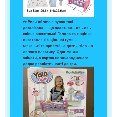
👀 Риси обличчя пупса такі
деталізовані, що здається – ось-ось
кліпне оченятами! Голова та кінцівки
виготовлені з щільної гуми –
м'якенькі та приємні на дотик, тіло – з
легкого пластику. Одяг можна
знімати, а картка новонародженого
додає реалістичності до гри.