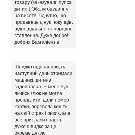
товару (заказували пупса
дитині) Обслуговування
на висоті! Відчутно, що
продавець цінує покупців,
відповідальне та порядне
ставлення. Дуже добре! І
добрих Вам клієнтів!
Швидко відправили, на
наступний день отримали
машинкі, дитина
задоволена. В мене був
якийсь глюк не могла
проплатити, дали номер
картки, перевела кошти
на свій страх і ризик, але
все прислали і навіть
дуже швидко за це
окреме дякую.