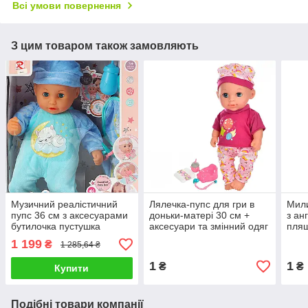
Всі умови повернення
З цим товаром також замовляють
Музичний реалістичний
Лялечка-пупс для гри в
Мили
пупс 36 см з аксесуарами
доньки-матері 30 см +
з ан
бутилочка пустушка
аксесуари та змінний одяг
пля
білизна для дітей закриває
говорить англійською
підг
1 199
₴
1 285,64 ₴
очі
комп
1
1
₴
₴
Купити
Подібні товари компанії