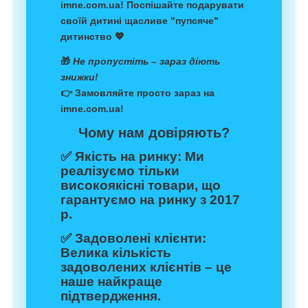
imne.com.ua
! Поспішайте подарувати
своїй дитині щасливе "пупсяче"
дитинство 💖
🎁
Не пропустіть – зараз діють
знижки!
👉 Замовляйте просто зараз на
imne.com.ua
!
Чому нам довіряють?
✅
Якість на ринку:
Ми
реалізуємо тільки
високоякісні товари, що
гарантуємо на ринку з 2017
р.
✅
Задоволені клієнти:
Велика кількість
задоволених клієнтів – це
наше найкраще
підтвердження.