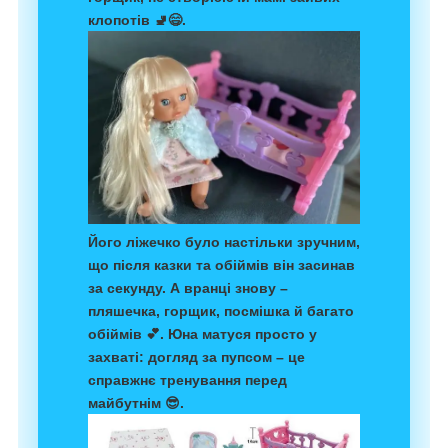
клопотів 🚽😄.
Його ліжечко було настільки зручним,
що після казки та обіймів він засинав
за секунду. А вранці знову –
пляшечка, горщик, посмішка й багато
обіймів 💕. Юна матуся просто у
захваті: догляд за пупсом – це
справжнє тренування перед
майбутнім 😎.