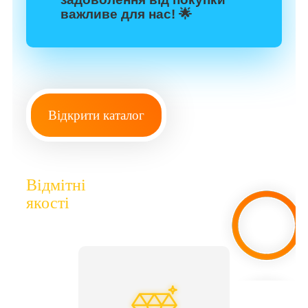
важливе для нас! 🌟
Відкрити каталог
Відмітні
якості