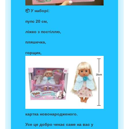
📦 У наборі:
пупс 20 см,
ліжко з постіллю,
пляшечка,
горщик,
картка новонародженого.
Усе це добро чекає саме на вас у