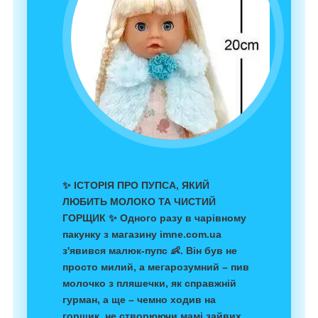
✨ ІСТОРІЯ ПРО ПУПСА, ЯКИЙ
ЛЮБИТЬ МОЛОКО ТА ЧИСТИЙ
ГОРЩИК ✨
Одного разу в чарівному
пакунку з магазину
imne.com.ua
з'явився малюк-пупс 👶. Він був не
просто милий, а мегарозумний – пив
молочко з пляшечки, як справжній
гурман, а ще – чемно ходив на
горщик, не створюючи мамі зайвих