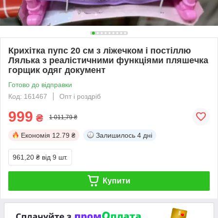
Крихітка пупс 20 см з ліжечком і постіллю
Лялька з реалістичними функціями пляшечка
горщик одяг документ
Готово до відправки
Код: 161467
Опт і роздріб
999
₴
1 011,79 ₴
Економія
12.79 ₴
Залишилось
4 дні
961,20 ₴
від 9 шт.
Купити