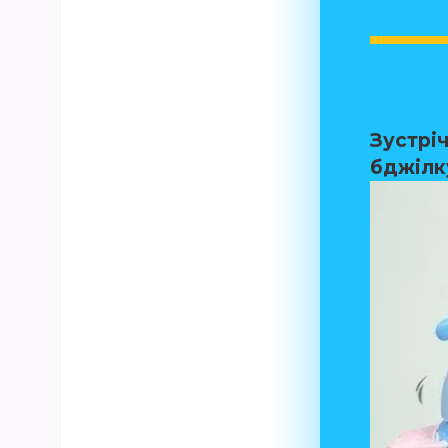
Зустрі
бджілк