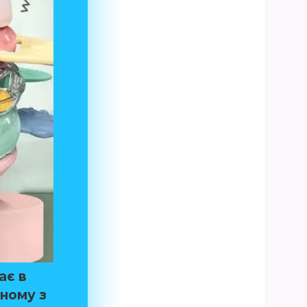
ає в
жному з