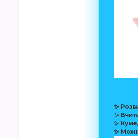
✨ Розв
✨ Вчит
✨ Кумед
✨ Можн