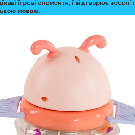
цікаві ігрові елементи, і відтворює веселі п
ською мовою.