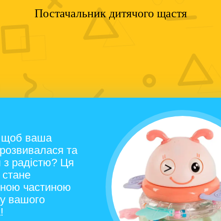
Постачальник дитячого щастя
, щоб ваша
 розвивалася та
 з радістю? Ця
 стане
нною частиною
ку вашого
!