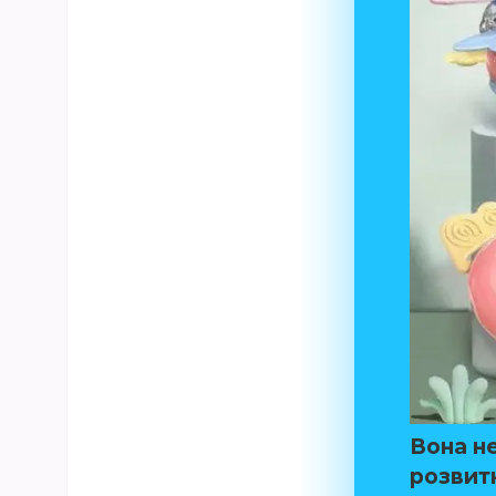
Вона не
розвитк