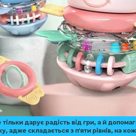
 тільки дарує радість від гри, а й допомаг
у, адже складається з п'яти рівнів, на ко