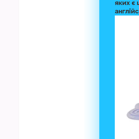
яких є 
англій