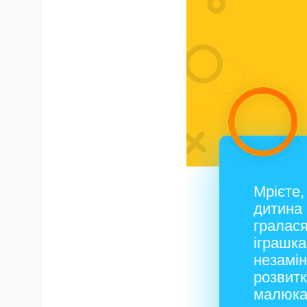
Мрієте
дитина
гралася
іграшка
незамі
розвит
малюка