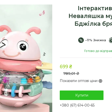
Інтеракти
Неваляшка му
Бджілка бр
–11%
Готово до відпра
699 ₴
789,01 ₴
Показати оптові ціни
Купити
+380 (67) 614-00-65