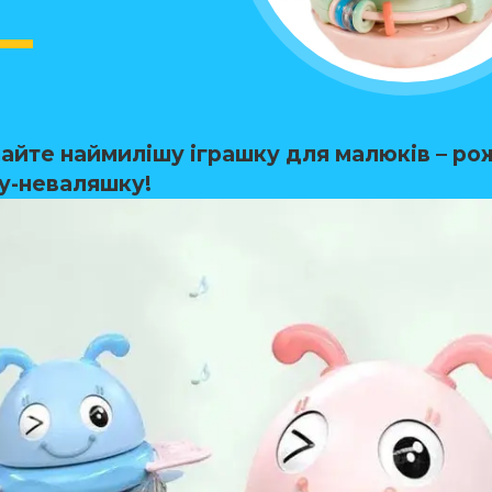
чайте наймилішу іграшку для малюків – ро
у-неваляшку!