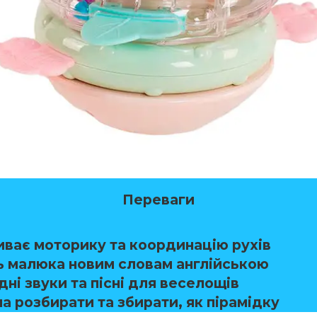
Переваги
иває моторику та координацію рухів
ь малюка новим словам англійською
ні звуки та пісні для веселощів
а розбирати та збирати, як пірамідку