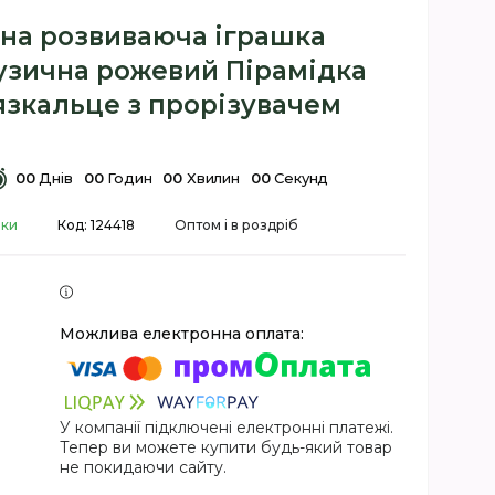
вна розвиваюча іграшка
зична рожевий Пірамідка
язкальце з прорізувачем
0
0
Днів
0
0
Годин
0
0
Хвилин
0
0
Секунд
вки
Код:
124418
Оптом і в роздріб
У компанії підключені електронні платежі.
Тепер ви можете купити будь-який товар
не покидаючи сайту.