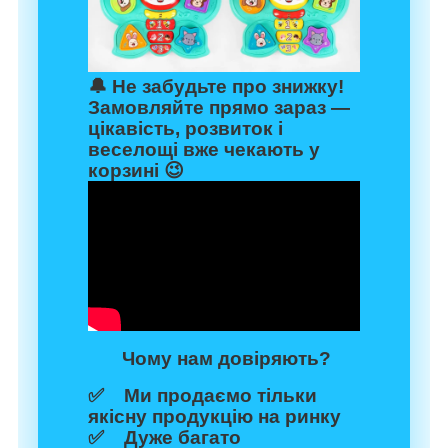
🔔
Не забудьте про знижку!
Замовляйте прямо зараз —
цікавість, розвиток і
веселощі вже чекають у
корзині 😉
Чому нам довіряють?
✅ Ми продаємо тільки
якісну продукцію на ринку
✅ Дуже багато