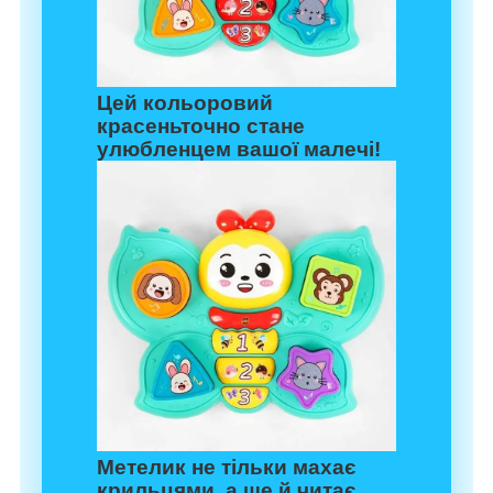
Цей кольоровий
красеньточно стане
улюбленцем вашої малечі!
Метелик не тільки махає
крильцями, а ще й читає