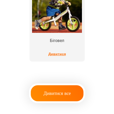
Біговел
Дивитися
Дивитися все