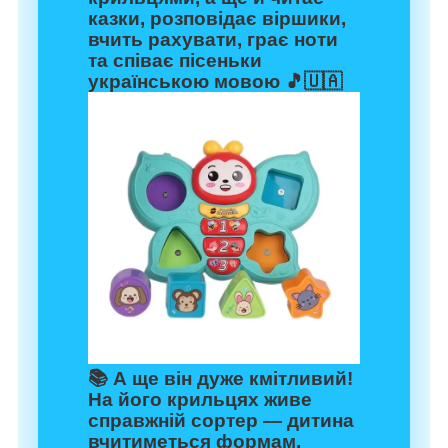
казки, розповідає віршики,
вчить рахувати, грає ноти
та співає пісеньки
українською мовою 🎵🇺🇦
📚
А ще він дуже кмітливий!
На його крильцях живе
справжній сортер — дитина
вчитиметься формам,