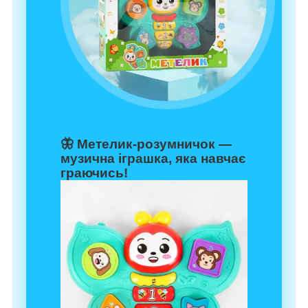
🦋
Метелик-розумничок —
музична іграшка, яка навчає
граючись!