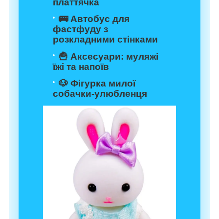
платтячка
🚌 Автобус для
фастфуду з
розкладними стінками
🍟 Аксесуари: муляжі
їжі та напоїв
🐶 Фігурка милої
собачки-улюбленця