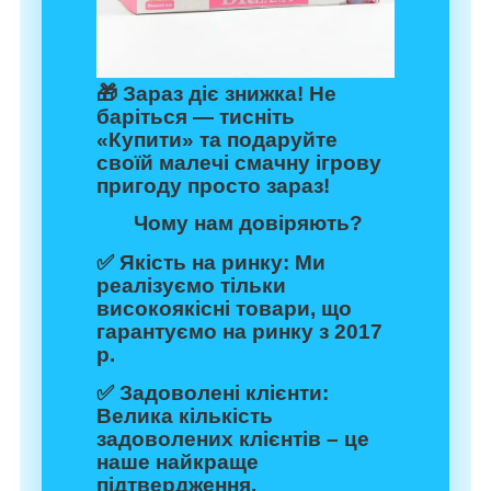
🎁
Зараз діє знижка!
Не
баріться — тисніть
«Купити» та подаруйте
своїй малечі смачну ігрову
пригоду просто зараз!
Чому нам довіряють?
✅
Якість на ринку:
Ми
реалізуємо тільки
високоякісні товари, що
гарантуємо на ринку з 2017
р.
✅
Задоволені клієнти:
Велика кількість
задоволених клієнтів – це
наше найкраще
підтвердження.