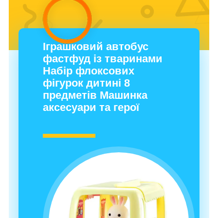
Іграшковий автобус
фастфуд із тваринами
Набір флоксових
фігурок дитині 8
предметів Машинка
аксесуари та герої