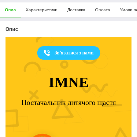
Опис
Характеристики
Доставка
Оплата
Умови п
Опис
Зв'язатися з нами
IMNE
Постачальник дитячого щастя