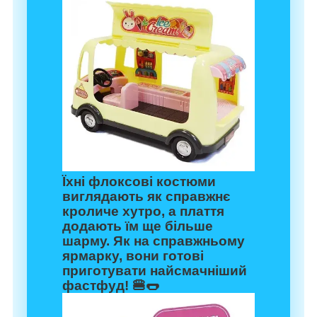
Їхні флоксові костюми
виглядають як справжнє
кроличе хутро, а плаття
додають їм ще більше
шарму. Як на справжньому
ярмарку, вони готові
приготувати найсмачніший
фастфуд! 🍔🌭