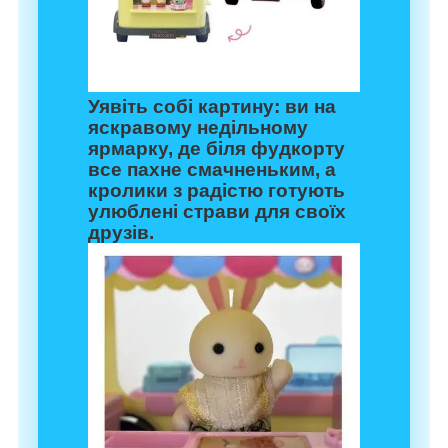
Уявіть собі картину: ви на
яскравому недільному
ярмарку, де біля фудкорту
все пахне смачненьким, а
кролики з радістю готують
улюблені страви для своїх
друзів.