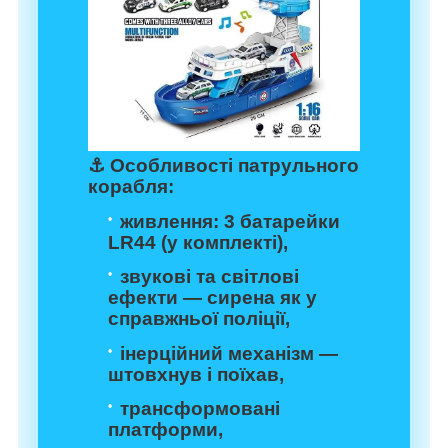
⚓
Особливості патрульного
корабля:
живлення: 3 батарейки
LR44 (у комплекті),
звукові та світлові
ефекти — сирена як у
справжньої поліції,
інерційний механізм —
штовхнув і поїхав,
трансформовані
платформи,