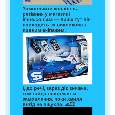
Замовляйте корабель-
рятівник у магазині
imne.com.ua
— лише тут він
приходить за викликом із
повним екіпажем.
І, до речі,
зараз діє знижка
,
тож гайда оформляти
замовлення, поки хвиля
вигід не вщухла! 🌊💥