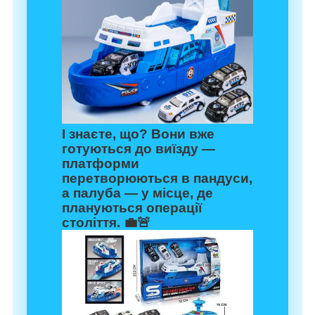
І знаєте, що? Вони вже
готуються до виїзду —
платформи
перетворюються в пандуси,
а палуба — у місце, де
плануються операції
століття. 💼🚨