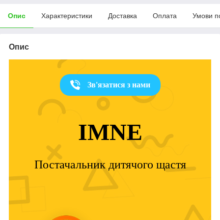
Опис
Характеристики
Доставка
Оплата
Умови п
Опис
Зв'язатися з нами
IMNE
Постачальник дитячого щастя