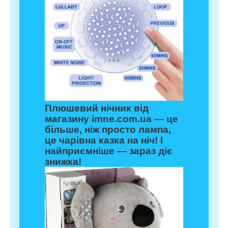
Плюшевий нічник від
магазину
imne.com.ua
— це
більше, ніж просто лампа,
це чарівна казка на ніч! І
найприємніше — зараз діє
знижка!