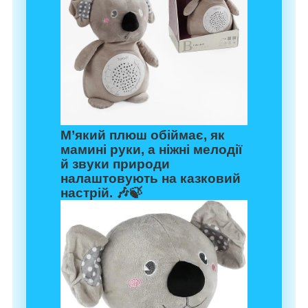
М’який плюш обіймає, як
мамині руки, а ніжні мелодії
й звуки природи
налаштовують на казковий
настрій. 🎶🍃