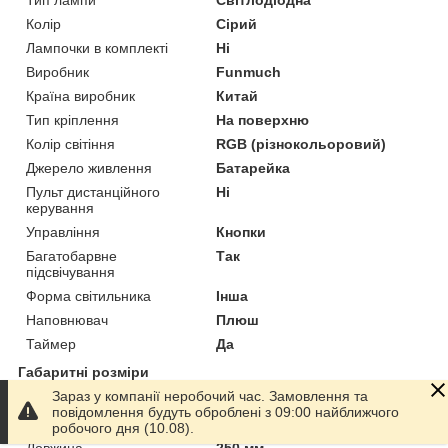
Тип лампи
Світлодіодна
Колір
Сірий
Лампочки в комплекті
Ні
Виробник
Funmuch
Країна виробник
Китай
Тип кріплення
На поверхню
Колір світіння
RGB (різнокольоровий)
Джерело живлення
Батарейка
Пульт дистанційного
Ні
керування
Управління
Кнопки
Багатобарвне
Так
підсвічування
Форма світильника
Інша
Наповнювач
Плюш
Таймер
Да
Габаритні розміри
Зараз у компанії неробочий час. Замовлення та
Висота
370 мм
повідомлення будуть оброблені з 09:00 найближчого
Ширина
160 мм
робочого дня (10.08).