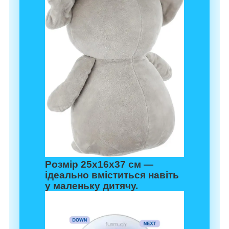
Розмір 25х16х37 см —
ідеально вміститься навіть
у маленьку дитячу.