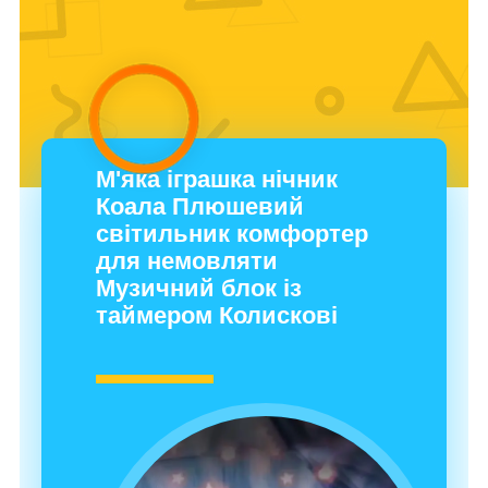
М'яка іграшка нічник
Коала Плюшевий
світильник комфортер
для немовляти
Музичний блок із
таймером Колискові