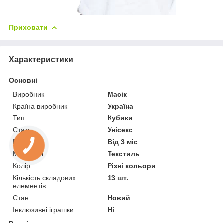
Приховати
Характеристики
Основні
Виробник
Масік
Країна виробник
Україна
Тип
Кубики
Стать
Унісекс
Вік
Від 3 міс
Матеріал
Текстиль
Колір
Різні кольори
Кількість складових
13 шт.
елементів
Стан
Новий
Інклюзивні іграшки
Ні