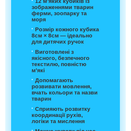
12 м’яких кубиків із
зображеннями тварин
ферми, зоопарку та
моря
Розмір кожного кубика
8см × 8см — ідеально
для дитячих ручок
Виготовлені з
якісного, безпечного
текстилю, повністю
м’які
Допомагають
розвивати мовлення,
вчать кольори та назви
тварин
Сприяють розвитку
координації рухів,
логіки та мислення