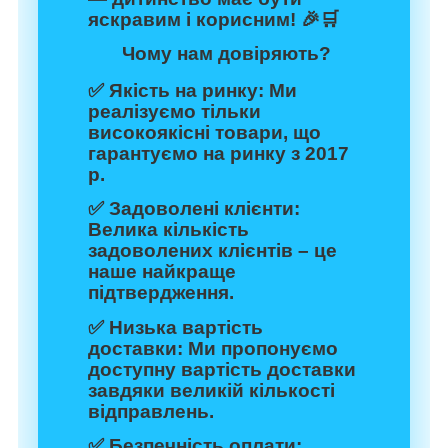
яскравим і корисним! 🎉🛒
Чому нам довіряють?
✅
Якість на ринку:
Ми
реалізуємо тільки
високоякісні товари, що
гарантуємо на ринку з 2017
р.
✅
Задоволені клієнти:
Велика кількість
задоволених клієнтів – це
наше найкраще
підтвердження.
✅
Низька вартість
доставки:
Ми пропонуємо
доступну вартість доставки
завдяки великій кількості
відправлень.
✅
Безпечність оплати: