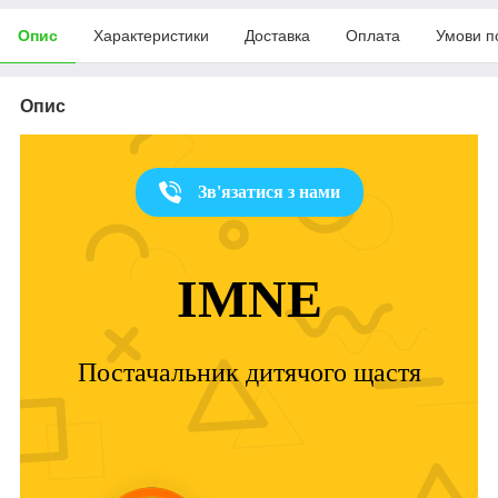
Опис
Характеристики
Доставка
Оплата
Умови п
Опис
Зв'язатися з нами
IMNE
Постачальник дитячого щастя