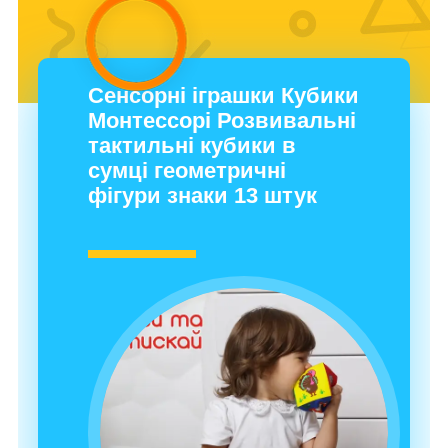
Сенсорні іграшки Кубики
Монтессорі Розвивальні
тактильні кубики в
сумці геометричні
фігури знаки 13 штук