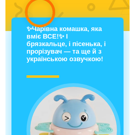
✨Чарівна комашка, яка
вміє ВСЕ!✨ І
брязкальце, і пісенька, і
прорізувач — та ще й з
українською озвучкою!