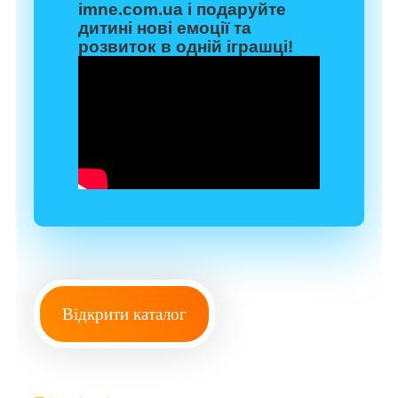
imne.com.ua
і подаруйте
дитині нові емоції та
розвиток в одній іграшці!
Відкрити каталог