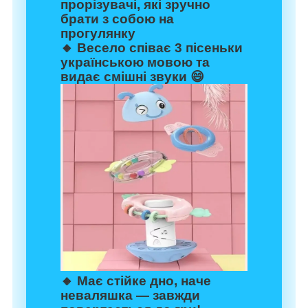
прорізувачі, які зручно
брати з собою на
прогулянку
🔸 Весело співає 3 пісеньки
українською мовою та
видає смішні звуки 😄
🔸 Має стійке дно, наче
неваляшка — завжди