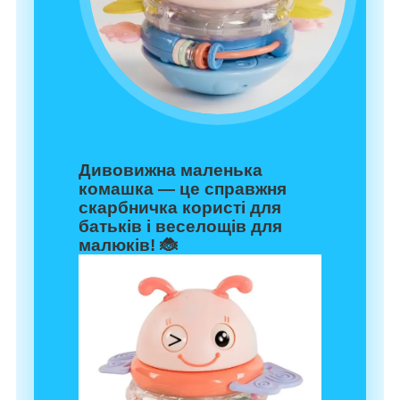
Дивовижна маленька
комашка — це справжня
скарбничка користі для
батьків і веселощів для
малюків! 🐞