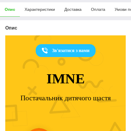
Опис
Характеристики
Доставка
Оплата
Умови п
Опис
Зв'язатися з нами
IMNE
Постачальник дитячого щастя