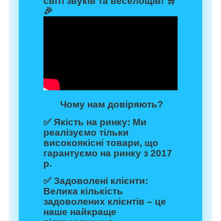
світі звуків та веселощів! 🛒
🎉
Чому нам довіряють?
✅
Якість на ринку:
Ми
реалізуємо тільки
високоякісні товари, що
гарантуємо на ринку з 2017
р.
✅
Задоволені клієнти:
Велика кількість
задоволених клієнтів – це
наше найкраще