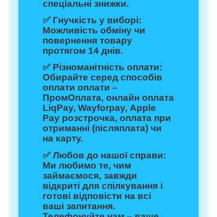
спеціальні знижки.
✅
Гнучкість у виборі:
Можливість обміну чи
повернення товару
протягом 14 днів.
✅
Різноманітність оплати:
Обирайте серед способів
оплати оплати –
ПромОплата, онлайн оплата
LiqPay, Wayforpay, Apple
Pay розстрочка, оплата при
отриманні (післяплата) чи
на карту.
✅
Любов до нашої справи:
Ми любимо те, чим
займаємося, завжди
відкриті для спілкування і
готові відповісти на всі
ваші запитання.
Телефонуйте нам – ваше