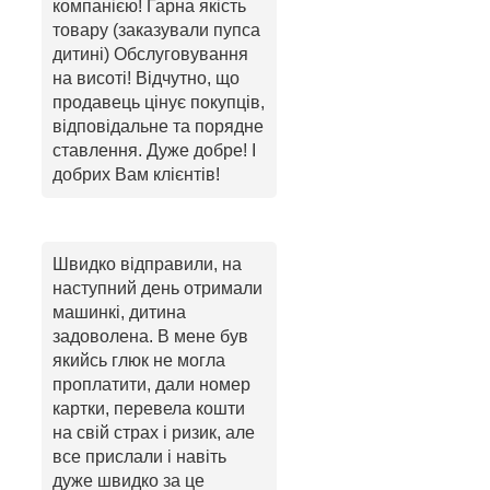
компанією! Гарна якість
товару (заказували пупса
дитині) Обслуговування
на висоті! Відчутно, що
продавець цінує покупців,
відповідальне та порядне
ставлення. Дуже добре! І
добрих Вам клієнтів!
Швидко відправили, на
наступний день отримали
машинкі, дитина
задоволена. В мене був
якийсь глюк не могла
проплатити, дали номер
картки, перевела кошти
на свій страх і ризик, але
все прислали і навіть
дуже швидко за це