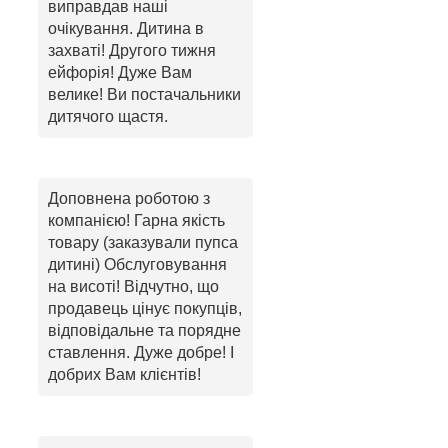
виправдав наші
очікування. Дитина в
захваті! Другого тижня
ейфорія! Дуже Вам
велике! Ви постачальники
дитячого щастя.
Доповнена роботою з
компанією! Гарна якість
товару (заказували пупса
дитині) Обслуговування
на висоті! Відчутно, що
продавець цінує покупців,
відповідальне та порядне
ставлення. Дуже добре! І
добрих Вам клієнтів!