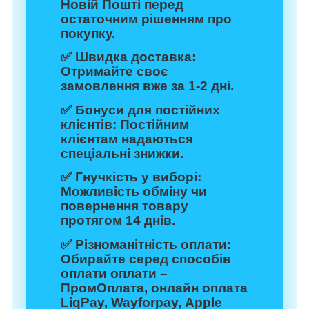
Новій Пошті перед
остаточним рішенням про
покупку.
✅
Швидка доставка:
Отримайте своє
замовлення вже за 1-2 дні.
✅
Бонуси для постійних
клієнтів:
Постійним
клієнтам надаються
спеціальні знижки.
✅
Гнучкість у виборі:
Можливість обміну чи
повернення товару
протягом 14 днів.
✅
Різноманітність оплати:
Обирайте серед способів
оплати оплати –
ПромОплата, онлайн оплата
LiqPay, Wayforpay, Apple