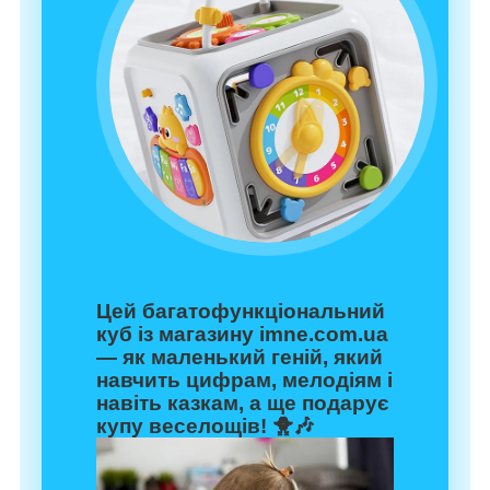
Цей багатофункціональний
куб із магазину
imne.com.ua
— як маленький геній, який
навчить цифрам, мелодіям і
навіть казкам, а ще подарує
купу веселощів! 🐥🎶