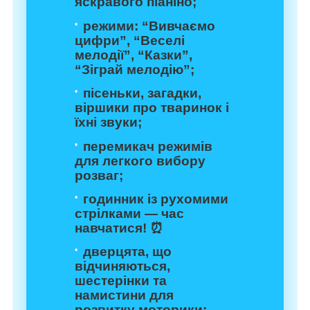
яскравого піаніно;
режими: “Вивчаємо
цифри”, “Веселі
мелодії”, “Казки”,
“Зіграй мелодію”;
пісеньки, загадки,
віршики про тваринок і
їхні звуки;
перемикач режимів
для легкого вибору
розваг;
годинник із рухомими
стрілками — час
навчатися! ⏰
дверцята, що
відчиняються,
шестерінки та
намистини для
розвитку моторики;