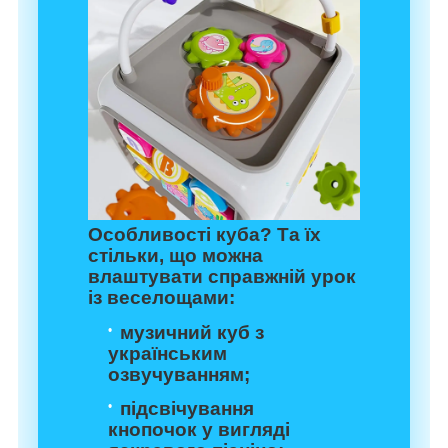
Особливості куба? Та їх
стільки, що можна
влаштувати справжній урок
із веселощами:
музичний куб з
українським
озвучуванням;
підсвічування
кнопочок у вигляді