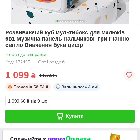
Розвиваючий куб мультибокс для малюків
6в1 Музична панель Пальчикові ігри Піаніно
світло Вивчення букв цифр
Готово до відправки
Код: 172495
Опт і роздріб
1 099
₴
1 157,54 ₴
Економія
58.54 ₴
Залишилось
4 дні
1 099,66 ₴
від 9 шт.
Купити