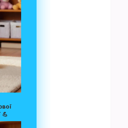
ової
 💪