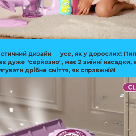
істичний дизайн
— усе, як у дорослих! Пи
є дуже "серйозно", має 2 змінні насадки, 
ягувати дрібне сміття, як справжній!