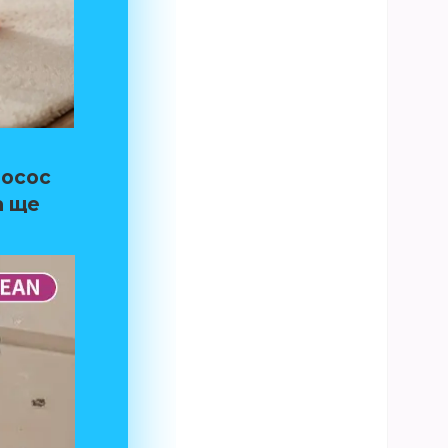
лосос
а ще