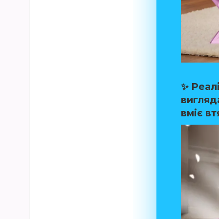
✨
Реал
вигляда
вміє вт