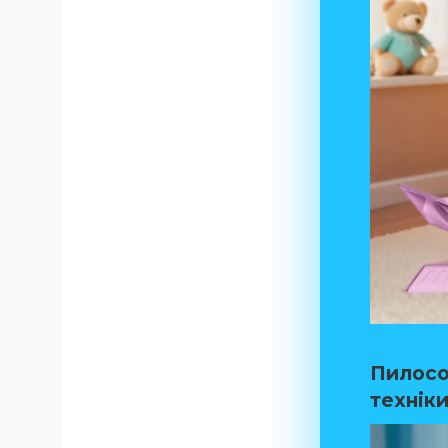
Пилосо
техніки