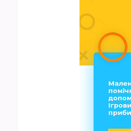
Мале
поміч
допомо
Ігрови
приби