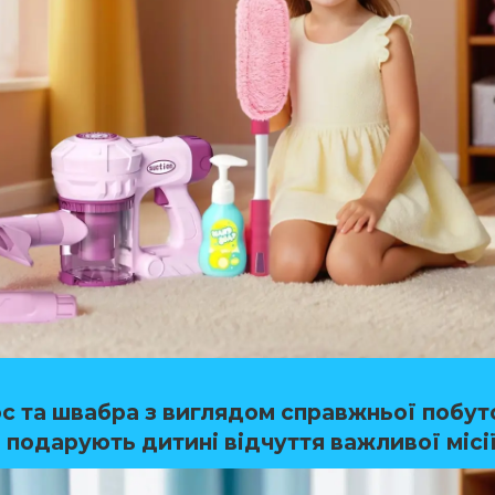
с та швабра з виглядом справжньої побут
 подарують дитині відчуття важливої місії