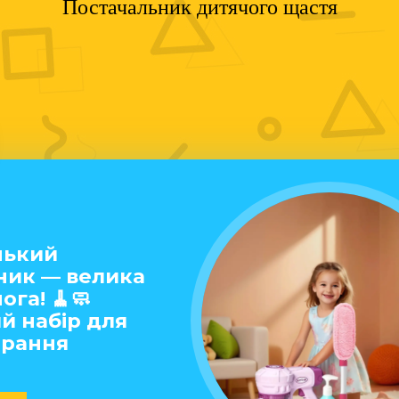
Постачальник дитячого щастя
нький
ник — велика
га! 🧹🧼
й набір для
рання