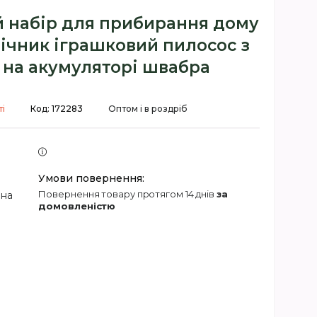
й набір для прибирання дому
ічник іграшковий пилосос з
 на акумуляторі швабра
ті
Код:
172283
Оптом і в роздріб
повернення товару протягом 14 днів
за
 на
домовленістю