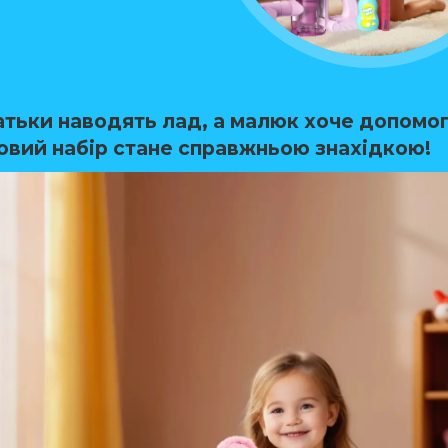
атьки наводять лад, а малюк хоче допомог
ровий набір стане справжньою знахідкою!